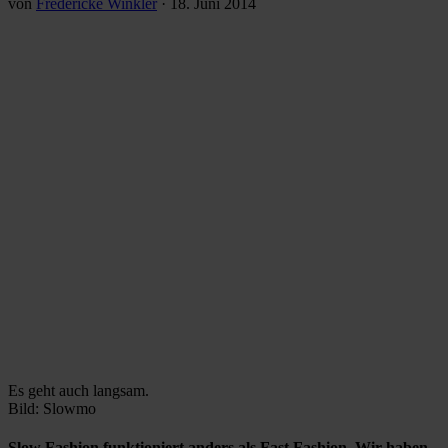
von
Fredericke Winkler
·
18. Juni 2014
Es geht auch langsam.
Bild: Slowmo
Slow Fashion funktioniert anders als Fast Fashion. Wir haben