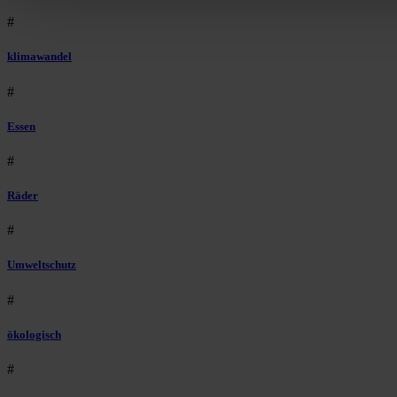
#
klimawandel
#
Essen
#
Räder
#
Umweltschutz
#
ökologisch
#