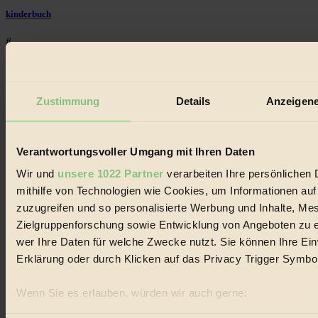
kinderbuch
#
Umwelt
#
Zustimmung
Details
Anzeigene
Essen
Verantwortungsvoller Umgang mit Ihren Daten
#
Wir und
unsere 1022 Partner
verarbeiten Ihre persönlichen 
nachhaltig
mithilfe von Technologien wie Cookies, um Informationen au
zuzugreifen und so personalisierte Werbung und Inhalte, M
#
Zielgruppenforschung sowie Entwicklung von Angeboten zu e
Landwirtschaft
wer Ihre Daten für welche Zwecke nutzt. Sie können Ihre Einw
Erklärung oder durch Klicken auf das Privacy Trigger Symbo
#
Design
Wenn Sie es erlauben, würden wir auch gerne:
Informationen über Ihre geografische Lage erfassen, 