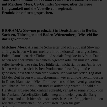
mit Melchior Moss, Co-Gründer Slowmo, über die neue
Langsamkeit und die Vorteile von regionalen
Produktionsstätten gesprochen.
BIORAMA: Slowmo produziert in Deutschland: in Berlin,
Sachsen, Thüringen und Baden Württemberg. Wie seid ihr
dazu gekommen?
Melchior Moss:
Als meine Schwester und ich 2005 mit Slowmo
anfingen, haben wir uns mehrere Produktionsstätten angesehen: in
Polen, Rumänien, der Türkei und soziale Projekte in Afrika. Dann
hätten wir aber immer mit einem Agenten arbeiten müssen, ohne
selbst involviert zu sein. Das fühlte sich nicht richtig an. Am Ende
haben wir einen sächsischen Produzenten beauftragt und es
genossen, dass wir so nah dran waren. Ich war fast jeden Tag dort.
Mit der Zeit haben wir mitbekommen, wie es um die Textilindustrie
in Deutschland steht: Viele Produzenten sind insolvent geworden,
weil ihre Aufträge zu klein und zu aufwendig waren. Sobald ein
Hersteller größere Stückzahlen schreibt, verlegt er seine Produktion
ins Ausland. Arbeitsplätze fallen weg und diejenigen, die übrig
bleiben, sind auch hier oft ausbeuterisch. Als Auftraggeber konnten
wir direkt mitmischen und Voraussetzungen für gute