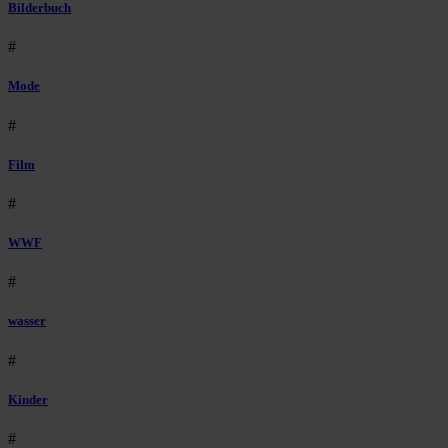
Bilderbuch
#
Mode
#
Film
#
WWF
#
wasser
#
Kinder
#