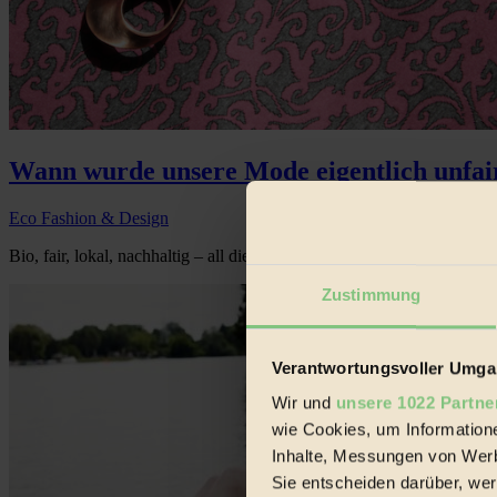
Wann wurde unsere Mode eigentlich unfai
Eco Fashion & Design
Bio, fair, lokal, nachhaltig – all diese Ansprüche könnte man an Texti
Zustimmung
Verantwortungsvoller Umgan
Wir und
unsere 1022 Partne
wie Cookies, um Information
Inhalte, Messungen von Werb
Sie entscheiden darüber, wer