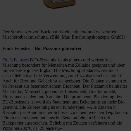
Der Strawanzer von Backmari ist eine gluten- und weizenfreie
Mischbrotbackmischung. (Bild: Mari Ernährungskonzepte GmbH)
Fini’s Feinstes
– Bio-Pizzamix glutenfrei
Fini’s Feinstes
BIO-Pizzamix ist als gluten- und weizenfreie
Mischung besonders für Menschen mit Zöliakie geeignet und über
Supermärkte gut verfügbar. Die Mischung ist klarerweise nicht
ausschließlich auf die Verwendung zum Pizzabacken beschränkt.
Auch für Brot und Gebäck ist sie geeignet. Die Zutaten stammen zu
96 Prozent aus österreichischem Bioanbau. Der Pizzamix beinhaltet
Maisstärke, Maismehl, gekeimtes Linsenmehl, Guarkernmehl,
Flohsamenschalen und Xantahn. Die prominente Platzierung des
EU-Biosiegels ist wohl als Statement und Bekenntnis zu mehr Bio
gemeint. Die Zubereitung ist ein Kinderspiel: »Alle Zutaten lt.
Rezeptur per Hand in einer Schüssel zu einem weichen Teig kneten.
90min rasten lassen und anschließend auf einem Blech mit
Backpapier ausstreichen. Beliebig mit Zutaten verfeinern und die
Pizza bei 230°C ca. 25 backen.«