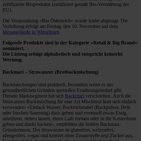
zertifizierte Bioprodukte (zertifiziert gemäß Bio-Verordnung der
EU).
Die Veranstaltung »Bio Österreich« wurde leider abgesagt. Die
Verleihung erfolgt am Freitag, den 10. November auf dem
Messegelände in Wieselburg
.
Folgende Produkte sind in der Kategorie »Retail & Big Brand«
nominiert.
Die Listung erfolgt alphabetisch und entspricht keinerlei
Wertung.
Backmari
– Strawanzer (Brotbackmischung)
Backmischungen sind praktisch, besonders wenn es aus
gesundheitlichen Gründen speziellen Ernährungsbedarf gibt.
Diesem Marktsegment hat sich
Backmari
verschrieben. Auch die
Strawanzer-Backmischung für eine Art Mischbrot lässt sich einfach
verwenden: »Einfach Wasser, Backtriebmittel (Backpulver, Hefe
oder frischen Sauerteig) dazu geben und eventuell etwas Essig,
umrühren, stehen lassen, einen Laib formen oder in die Kastenform
geben und direkt backen«, empfehlen die beiden Backmari-
Gründerinnen. Der Strawanzer ist glutenfrei, weizenfrei,
allergenfrei, vegan und kommt ohne Zusatzstoffe und Zucker aus.