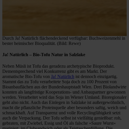
Durch Ja! Natürlich flächendeckend verfügbar: Buchweizenmehl in
bester heimischer Bioqualität. (Bild: Rewe)
Ja! Natürlich
– Bio-Tofu Natur in Salzlake
Neben Müsli ist Tofu das geradezu archetypische Bioprodukt.
Dementsprechend viel Konkurrenz gibt es am Markt. Der
aromatische Bio-Tofu von
Ja! Natürlich
ist dennoch einzigartig.
Stammt das zu Tofu verarbeitete Soja doch zu 100 Prozent von
Bioanbauflächen aus der Bundeshauptstadt Wien. Drei Biolandwirte
konnten als langfristige Kooperations- und Anbaupartner gewonnen
werden. Verarbeitet wird das Soja im Wiener Umland. Bioregionaler
geht also nicht. Auch das Einlegen in Salzlake ist außergewöhnlich,
macht die pflanzliche Proteinquelle aber besonders saftig, weich und
schmackhaft. Auf Transparenz und volle Recyclingfähigkeit setzt
auch die Verpackung. Der Tofu selbst ist vielfältig genießbar: roh,
gebraten, mit Zwiebel, Essig und Öl als falsche »Saure Wurst«
mariniert, im Clubsandwich oder als Teigtaschenfüllung. Die