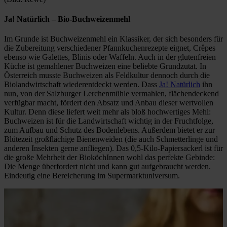
Ja! Natürlich
– Bio-Buchweizenmehl
Im Grunde ist Buchweizenmehl ein Klassiker, der sich besonders für
die Zubereitung verschiedener Pfannkuchenrezepte eignet, Crêpes
ebenso wie Galettes, Blinis oder Waffeln. Auch in der glutenfreien
Küche ist gemahlener Buchweizen eine beliebte Grundzutat. In
Österreich musste Buchweizen als Feldkultur dennoch durch die
Biolandwirtschaft wiederentdeckt werden. Dass
Ja! Natürlich
ihn
nun, von der Salzburger Lerchenmühle vermahlen, flächendeckend
verfügbar macht, fördert den Absatz und Anbau dieser wertvollen
Kultur. Denn diese liefert weit mehr als bloß hochwertiges Mehl:
Buchweizen ist für die Landwirtschaft wichtig in der Fruchtfolge,
zum Aufbau und Schutz des Bodenlebens. Außerdem bietet er zur
Blütezeit großflächige Bienenweiden (die auch Schmetterlinge und
anderen Insekten gerne anfliegen). Das 0,5-Kilo-Papiersackerl ist für
die große Mehrheit der BioköchInnen wohl das perfekte Gebinde:
Die Menge überfordert nicht und kann gut aufgebraucht werden.
Eindeutig eine Bereicherung im Supermarktuniversum.