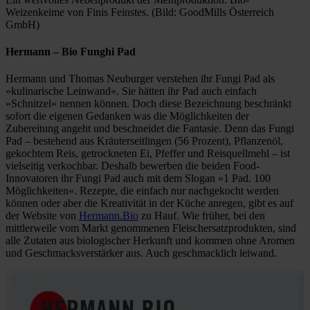
Weizenkeime von Finis Feinstes. (Bild: GoodMills Österreich
GmbH)
Hermann
– Bio Funghi Pad
Hermann und Thomas Neuburger verstehen ihr Fungi Pad als
»kulinarische Leinwand«. Sie hätten ihr Pad auch einfach
»Schnitzel« nennen können. Doch diese Bezeichnung beschränkt
sofort die eigenen Gedanken was die Möglichkeiten der
Zubereitung angeht und beschneidet die Fantasie. Denn das Fungi
Pad – bestehend aus Kräuterseitlingen (56 Prozent), Pflanzenöl,
gekochtem Reis, getrockneten Ei, Pfeffer und Reisquellmehl – ist
vielseitig verkochbar. Deshalb bewerben die beiden Food-
Innovatoren ihr Fungi Pad auch mit dem Slogan »1 Pad. 100
Möglichkeiten«. Rezepte, die einfach nur nachgekocht werden
können oder aber die Kreativität in der Küche anregen, gibt es auf
der Website von
Hermann.Bio
zu Hauf. Wie früher, bei den
mittlerweile vom Markt genommenen Fleischersatzprodukten, sind
alle Zutaten aus biologischer Herkunft und kommen ohne Aromen
und Geschmacksverstärker aus. Auch geschmacklich leiwand.