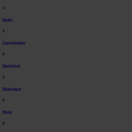
#
Räder
#
Umweltschutz
#
ökologisch
#
Bilderbuch
#
Mode
#