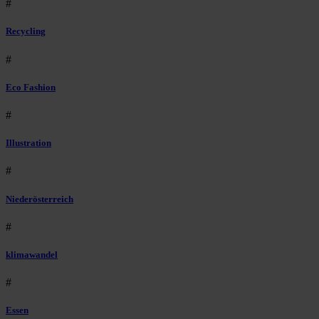
#
Recycling
#
Eco Fashion
#
Illustration
#
Niederösterreich
#
klimawandel
#
Essen