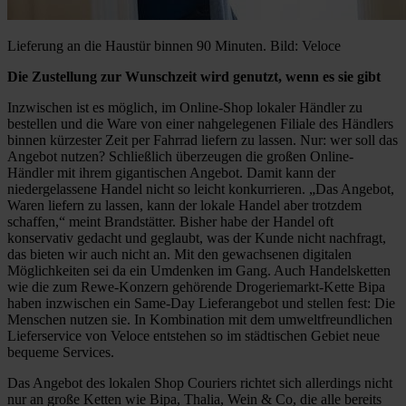
Lieferung an die Haustür binnen 90 Minuten. Bild: Veloce
Die Zustellung zur Wunschzeit wird genutzt, wenn es sie gibt
Inzwischen ist es möglich, im Online-Shop lokaler Händler zu
bestellen und die Ware von einer nahgelegenen Filiale des Händlers
binnen kürzester Zeit per Fahrrad liefern zu lassen. Nur: wer soll das
Angebot nutzen? Schließlich überzeugen die großen Online-
Händler mit ihrem gigantischen Angebot. Damit kann der
niedergelassene Handel nicht so leicht konkurrieren. „Das Angebot,
Waren liefern zu lassen, kann der lokale Handel aber trotzdem
schaffen,“ meint Brandstätter. Bisher habe der Handel oft
konservativ gedacht und geglaubt, was der Kunde nicht nachfragt,
das bieten wir auch nicht an. Mit den gewachsenen digitalen
Möglichkeiten sei da ein Umdenken im Gang. Auch Handelsketten
wie die zum Rewe-Konzern gehörende Drogeriemarkt-Kette Bipa
haben inzwischen ein Same-Day Lieferangebot und stellen fest: Die
Menschen nutzen sie. In Kombination mit dem umweltfreundlichen
Lieferservice von Veloce entstehen so im städtischen Gebiet neue
bequeme Services.
Das Angebot des lokalen Shop Couriers richtet sich allerdings nicht
nur an große Ketten wie Bipa, Thalia, Wein & Co, die alle bereits