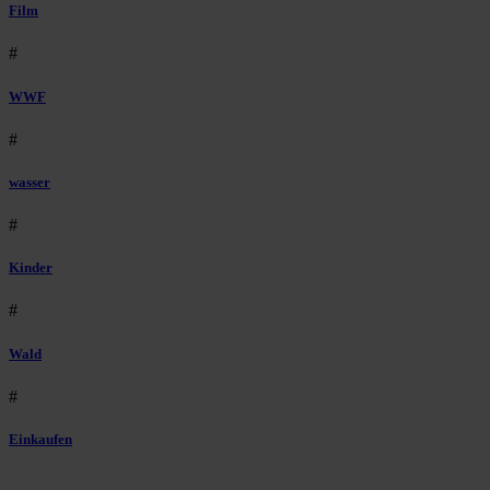
Film
#
WWF
#
wasser
#
Kinder
#
Wald
#
Einkaufen