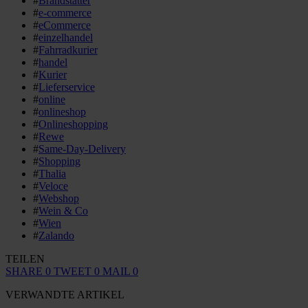
#
Brandstätter
#
e-commerce
#
eCommerce
#
einzelhandel
#
Fahrradkurier
#
handel
#
Kurier
#
Lieferservice
#
online
#
onlineshop
#
Onlineshopping
#
Rewe
#
Same-Day-Delivery
#
Shopping
#
Thalia
#
Veloce
#
Webshop
#
Wein & Co
#
Wien
#
Zalando
TEILEN
SHARE
0
TWEET
0
MAIL
0
VERWANDTE ARTIKEL