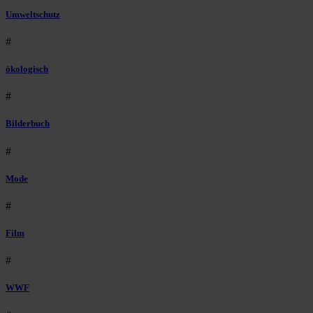
Umweltschutz
#
ökologisch
#
Bilderbuch
#
Mode
#
Film
#
WWF