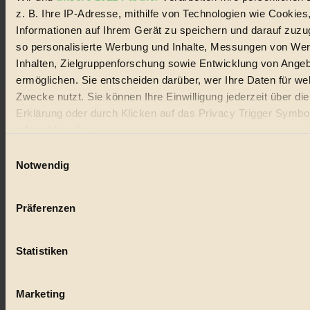
z. B. Ihre IP-Adresse, mithilfe von Technologien wie Cookies
Lebensmittel
Informationen auf Ihrem Gerät zu speichern und darauf zuzu
so personalisierte Werbung und Inhalte, Messungen von We
#
Inhalten, Zielgruppenforschung sowie Entwicklung von Ange
Natur
ermöglichen. Sie entscheiden darüber, wer Ihre Daten für we
Zwecke nutzt. Sie können Ihre Einwilligung jederzeit über di
#
Erklärung oder durch Klicken auf das Privacy Trigger Symbo
oder widerrufen
kinderbuch
Einwilligungsauswahl
#
Wenn Sie es erlauben, würden wir auch gerne:
Notwendig
Informationen über Ihre geografische Lage erfassen, 
Umwelt
auf einige Meter genau sein können
Präferenzen
#
Ihr Gerät durch aktives Scannen nach bestimmten 
(Fingerprinting) identifizieren
Essen
Statistiken
Erfahren Sie mehr darüber, wie Ihre persönlichen Daten verar
#
werden, und legen Sie Ihre Präferenzen im
Abschnitt Einzel
fest.
Marketing
nachhaltig