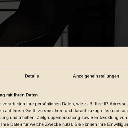
Details
Anzeigeneinstellungen
g mit Ihren Daten
r
verarbeiten Ihre persönlichen Daten, wie z. B. Ihre IP-Adresse,
en sind vegan, fair, europäisch und sogar ein bisschen bio.
en auf Ihrem Gerät zu speichern und darauf zuzugreifen und so 
sschen ein gutes Gewissen.
ung und Inhalten, Zielgruppenforschung sowie Entwicklung von
 Ihre Daten für welche Zwecke nutzt. Sie können Ihre Einwilligun
 war die Schneiderin mit den Problematiken der Massenproduktion konfro