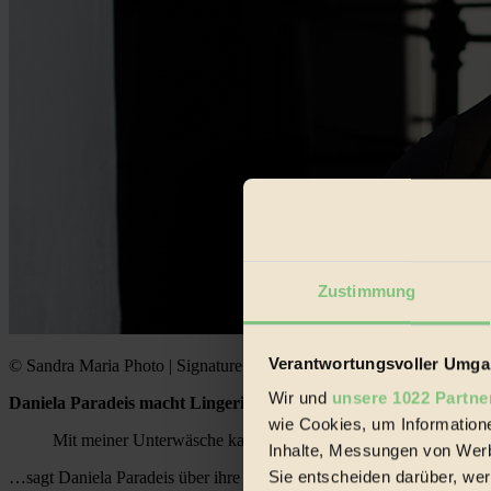
Zustimmung
Verantwortungsvoller Umgan
© Sandra Maria Photo | Signature Lingerie
Wir und
unsere 1022 Partne
Daniela Paradeis macht Lingerie und Loungewear. Ihre Kollektion
wie Cookies, um Information
Mit meiner Unterwäsche kauft man sich im Prinzip auch ein bi
Inhalte, Messungen von Werb
Sie entscheiden darüber, wer
…sagt Daniela Paradeis über ihre Kollektion. Im Laufe ihrer Karriere