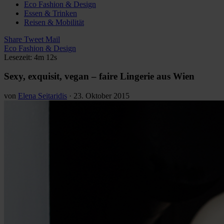
Eco Fashion & Design
Essen & Trinken
Reisen & Mobilität
Share
Tweet
Mail
Eco Fashion & Design
Lesezeit: 4m 12s
Sexy, exquisit, vegan – faire Lingerie aus Wien
von
Elena Seitaridis
·
23. Oktober 2015