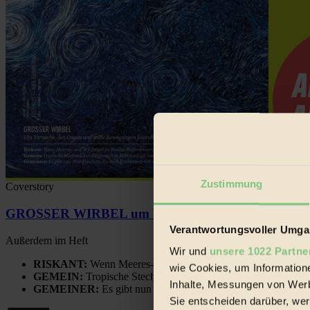
Zustimmung
Coverstory
GROSSER WIRBEL um Versuche, den Ozean und sein
Verantwortungsvoller Umgan
Außerdem im Heft
Wir und
unsere 1022 Partne
RISKANT:
Wenn Meeres- und Wildvögel im Freilandhühnerbe
wie Cookies, um Information
GEMEIN:
Tropische Stechmücken fühlen sich in Mitteleuropa
Inhalte, Messungen von Werb
GEMEINER:
Es gibt nun Weinflaschen, die nach Entleerung
Sie entscheiden darüber, wer