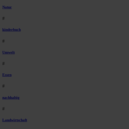
Natur
#
kinderbuch
#
Umwelt
#
Essen
#
nachhaltig
#
Landwirtschaft