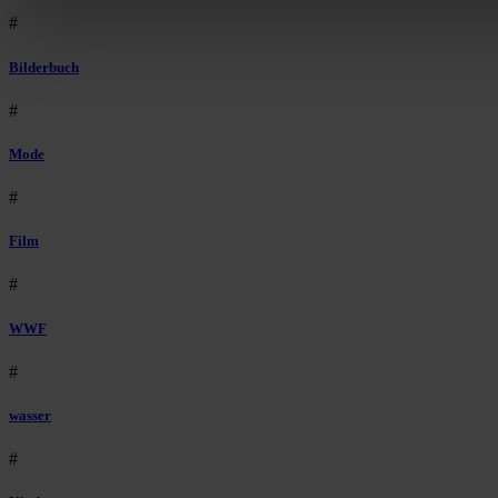
#
Bilderbuch
#
Mode
#
Film
#
WWF
#
wasser
#