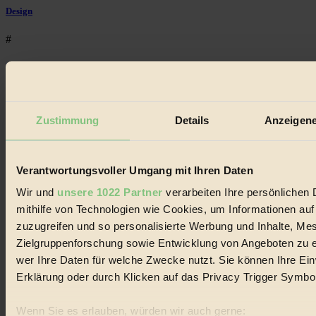
Design
#
Regional
#
Zustimmung
Details
Anzeigene
Garten
#
Verantwortungsvoller Umgang mit Ihren Daten
Recycling
Wir und
unsere 1022 Partner
verarbeiten Ihre persönlichen 
#
mithilfe von Technologien wie Cookies, um Informationen au
zuzugreifen und so personalisierte Werbung und Inhalte, M
Eco Fashion
Zielgruppenforschung sowie Entwicklung von Angeboten zu e
#
wer Ihre Daten für welche Zwecke nutzt. Sie können Ihre Einw
Erklärung oder durch Klicken auf das Privacy Trigger Symbo
Illustration
Wenn Sie es erlauben, würden wir auch gerne:
#