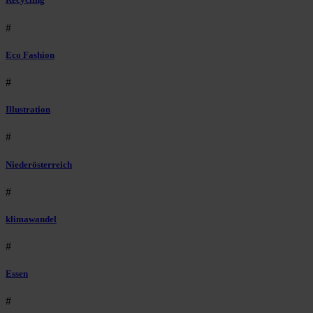
#
Eco Fashion
#
Illustration
#
Niederösterreich
#
klimawandel
#
Essen
#