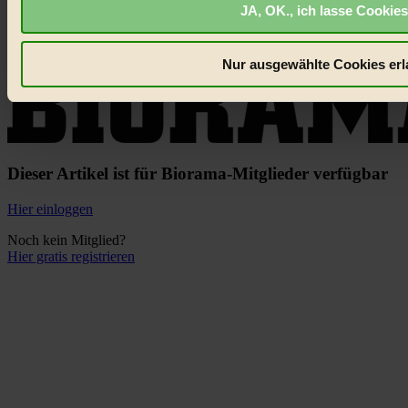
Ökofundi-Adventskalender
JA, OK., ich lasse Cookies
Jeden Tag ein neues Gewinnspiel.
Zum Adventskalender
×
×
Nur ausgewählte Cookies erl
Dieser Artikel ist für Biorama-Mitglieder verfügbar
Hier einloggen
Noch kein Mitglied?
Hier gratis registrieren