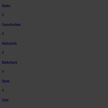
Räder
#
Umweltschutz
#
ökologisch
#
Bilderbuch
#
Mode
#
Film