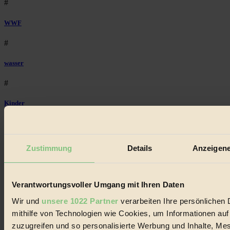
#
WWF
#
wasser
#
Kinder
#
Wald
Zustimmung
Details
Anzeigene
#
Einkaufen
Verantwortungsvoller Umgang mit Ihren Daten
Wir und
unsere 1022 Partner
verarbeiten Ihre persönlichen 
mithilfe von Technologien wie Cookies, um Informationen au
zuzugreifen und so personalisierte Werbung und Inhalte, M