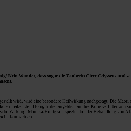
g! Kein Wunder, dass sogar die Zauberin Circe Odysseus und sei
nascht.
tellt wird, wird eine besondere Heilwirkung nachgesagt. Die Maori so
uern haben den Honig früher angeblich an ihre Kühe verfüttert,um si
tiseptische Wirkung. Manuka-Honig soll speziell bei der Behandlung 
ch als umstritten.