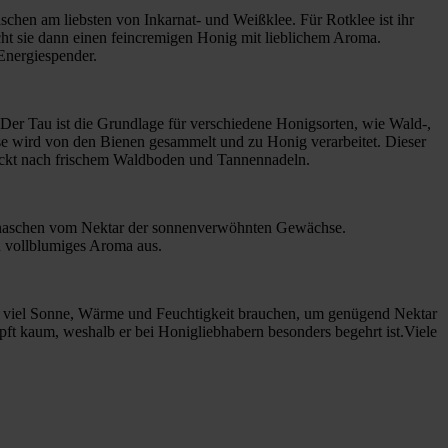
hen am liebsten von Inkarnat- und Weißklee. Für Rotklee ist ihr
ht sie dann einen feincremigen Honig mit lieblichem Aroma.
 Energiespender.
 Der Tau ist die Grundlage für verschiedene Honigsorten, wie Wald-,
use wird von den Bienen gesammelt und zu Honig verarbeitet. Dieser
hmeckt nach frischem Waldboden und Tannennadeln.
nd naschen vom Nektar der sonnenverwöhnten Gewächse.
nd vollblumiges Aroma aus.
en viel Sonne, Wärme und Feuchtigkeit brauchen, um genügend Nektar
pft kaum, weshalb er bei Honigliebhabern besonders begehrt ist.Viele