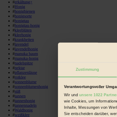
#
erkältung+
#
Honig
#
honigbienen
#
honigsorte
#
honigtau
#
honigtau-honig
#
kleeblüten
#
kleehonig
#
krankheiten
#
lavendel
#
lavendelhonig
#
manuka baum
#
manuka-honig
#
nadelspitze
#
nektar
Zustimmung
#
pflanzenläuse
#
rotklee
#
sonnenblume
Verantwortungsvoller Umgan
#
sonnenblumenhonig
#
süß
Wir und
unsere 1022 Partne
#
tannen
#
tannenhonig
wie Cookies, um Information
#
tannennadeln
Inhalte, Messungen von Werb
#
Waldhonig
Sie entscheiden darüber, wer
#
weißklee