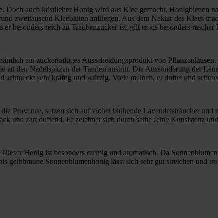
 Doch auch köstlicher Honig wird aus Klee gemacht. Honigbienen nasc
rund zweitausend Kleeblüten anfliegen. Aus dem Nektar des Klees mac
er besonders reich an Traubenzucker ist, gilt er als besonders rascher
t nämlich ein zuckerhaltiges Ausscheidungsprodukt von Pflanzenläusen.
, die an den Nadelspitzen der Tannen austritt. Die Aussonderung der Lä
und schmeckt sehr kräftig und würzig. Viele meinen, er duftet und sc
h die Provence, setzen sich auf violett blühende Lavendelsträucher u
ack und zart duftend. Er zeichnet sich durch seine feine Konsistenz u
ht: Dieser Honig ist besonders cremig und aromatisch. Da Sonnenblum
bis gelbbraune Sonnenblumenhonig lässt sich sehr gut streichen und tro