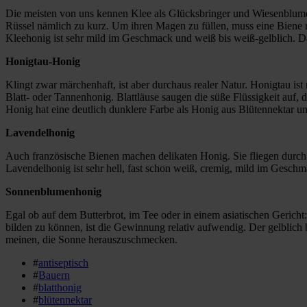
Die meisten von uns kennen Klee als Glücksbringer und Wiesenblume.
Rüssel nämlich zu kurz. Um ihren Magen zu füllen, muss eine Biene 
Kleehonig ist sehr mild im Geschmack und weiß bis weiß-gelblich. Da 
Honigtau-Honig
Klingt zwar märchenhaft, ist aber durchaus realer Natur. Honigtau is
Blatt- oder Tannenhonig. Blattläuse saugen die süße Flüssigkeit auf
Honig hat eine deutlich dunklere Farbe als Honig aus Blütennektar 
Lavendelhonig
Auch französische Bienen machen delikaten Honig. Sie fliegen durc
Lavendelhonig ist sehr hell, fast schon weiß, cremig, mild im Geschm
Sonnenblumenhonig
Egal ob auf dem Butterbrot, im Tee oder in einem asiatischen Geric
bilden zu können, ist die Gewinnung relativ aufwendig. Der gelblich 
meinen, die Sonne herauszuschmecken.
#
antiseptisch
#
Bauern
#
blatthonig
#
blütennektar