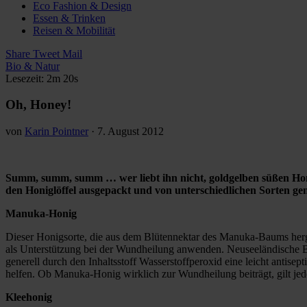
Eco Fashion & Design
Essen & Trinken
Reisen & Mobilität
Share
Tweet
Mail
Bio & Natur
Lesezeit: 2m 20s
Oh, Honey!
von
Karin Pointner
·
7. August 2012
Summ, summ, summ … wer liebt ihn nicht, goldgelben süßen Honi
den Honiglöffel ausgepackt und von unterschiedlichen Sorten ge
Manuka-Honig
Dieser Honigsorte, die aus dem Blütennektar des Manuka-Baums herges
als Unterstützung bei der Wundheilung anwenden. Neuseeländische Ba
generell durch den Inhaltsstoff Wasserstoffperoxid eine leicht an
helfen. Ob Manuka-Honig wirklich zur Wundheilung beiträgt, gilt jedo
Kleehonig