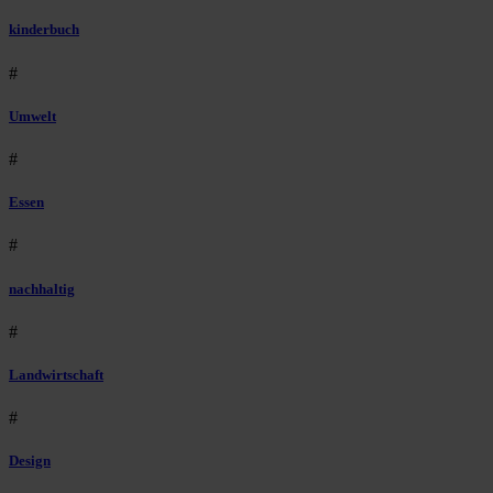
kinderbuch
#
Umwelt
#
Essen
#
nachhaltig
#
Landwirtschaft
#
Design