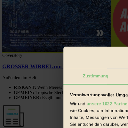
Coverstory
GROSSER WIRBEL um Versuche, den Ozean und sein
Zustimmung
Außerdem im Heft
RISKANT:
Wenn Meeres- und Wildvögel im Freilandhühnerbe
GEMEIN:
Tropische Stechmücken fühlen sich in Mitteleuropa
Verantwortungsvoller Umgan
GEMEINER:
Es gibt nun Weinflaschen, die nach Entleerung
Wir und
unsere 1022 Partne
wie Cookies, um Information
Inhalte, Messungen von Werb
Sie entscheiden darüber, wer