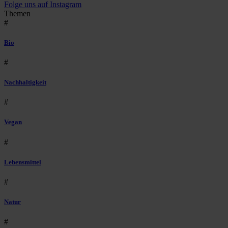
Folge uns auf Instagram
Themen
#
Bio
#
Nachhaltigkeit
#
Vegan
#
Lebensmittel
#
Natur
#