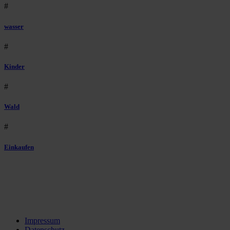
#
wasser
#
Kinder
#
Wald
#
Einkaufen
Impressum
Datenschutz