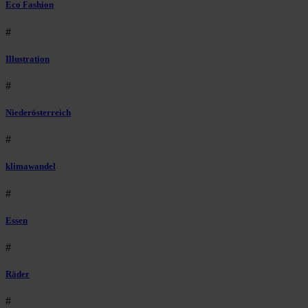
Eco Fashion
#
Illustration
#
Niederösterreich
#
klimawandel
#
Essen
#
Räder
#