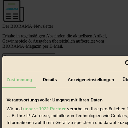
Der BIORAMA-Newsletter
Erhalte in regelmäßigen Abständen die aktuellsten Artikel,
Gewinnspiele & Ausgaben übersichtlich aufbereitet vom
BIORAMA-Magazin per E-Mail.
Jetzt eintragen:
Zustimmung
Details
Anzeigeneinstellungen
Üb
Verantwortungsvoller Umgang mit Ihren Daten
© 2026 Biorama GmbH
Wir und
unsere 1022 Partner
verarbeiten Ihre persönlichen 
Impressum & Disclaimer
z. B. Ihre IP-Adresse, mithilfe von Technologien wie Cookies
Datenschutz
Informationen auf Ihrem Gerät zu speichern und darauf zuzu
Mediadaten