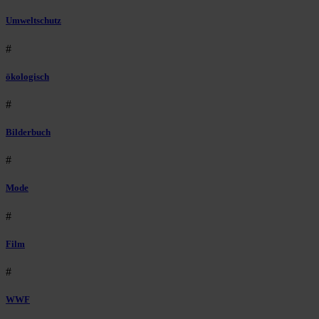
Umweltschutz
#
ökologisch
#
Bilderbuch
#
Mode
#
Film
#
WWF