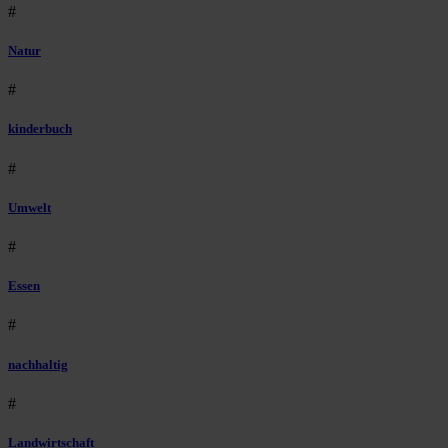
#
Natur
#
kinderbuch
#
Umwelt
#
Essen
#
nachhaltig
#
Landwirtschaft