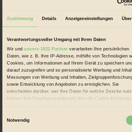
Der BIORAMA-Newsletter
Erhalte in regelmäßigen Abständen die aktuellsten Artikel,
Zustimmung
Details
Anzeigeneinstellungen
Über
Gewinnspiele & Ausgaben übersichtlich aufbereitet vom
BIORAMA-Magazin per E-Mail.
Verantwortungsvoller Umgang mit Ihren Daten
Jetzt eintragen:
Wir und
unsere 1022 Partner
verarbeiten Ihre persönlichen
Daten, wie z. B. Ihre IP-Adresse, mithilfe von Technologien w
Cookies, um Informationen auf Ihrem Gerät zu speichern un
darauf zuzugreifen und so personalisierte Werbung und Inhal
Messungen von Werbung und Inhalten, Zielgruppenforschun
sowie Entwicklung von Angeboten zu ermöglichen. Sie
© 2026 Biorama GmbH
entscheiden darüber, wer Ihre Daten für welche Zwecke nutzt
Impressum & Disclaimer
können Ihre Einwilligung jederzeit über die Cookie-Erklärung
Datenschutz
durch Klicken auf das Privacy Trigger Symbol ändern oder
Mediadaten
widerrufen
Einwilligungsauswahl
Biorama steht für einen nachhaltigen Lebensstil und bewussten
Notwendig
Lebenswandel. Es ist eine moderne Plattform für Ideen, Menschen
Wenn Sie es erlauben, würden wir auch gerne:
und Produkte, ein Leitfaden im schnell wachsenden Markt des