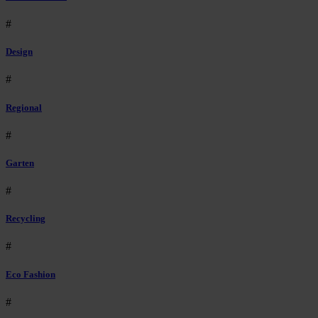
#
Design
#
Regional
#
Garten
#
Recycling
#
Eco Fashion
#