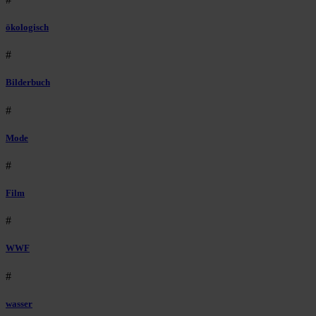
ökologisch
#
Bilderbuch
#
Mode
#
Film
#
WWF
#
wasser