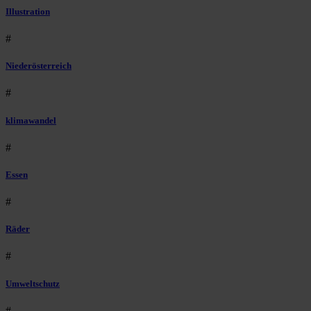
Illustration
#
Niederösterreich
#
klimawandel
#
Essen
#
Räder
#
Umweltschutz
#