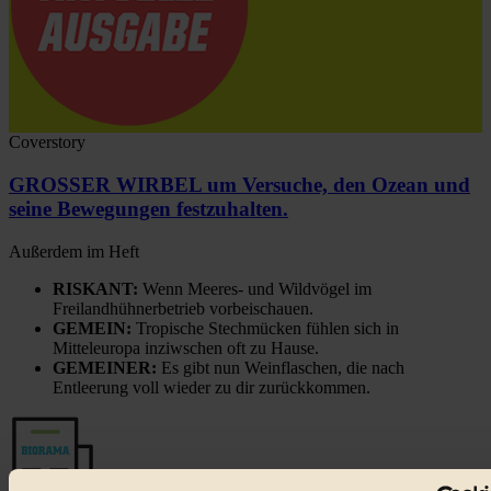
Coverstory
GROSSER WIRBEL um Versuche, den Ozean und
seine Bewegungen festzuhalten.
Außerdem im Heft
RISKANT:
Wenn Meeres- und Wildvögel im
Freilandhühnerbetrieb vorbeischauen.
GEMEIN:
Tropische Stechmücken fühlen sich in
Mitteleuropa inziwschen oft zu Hause.
GEMEINER:
Es gibt nun Weinflaschen, die nach
Entleerung voll wieder zu dir zurückkommen.