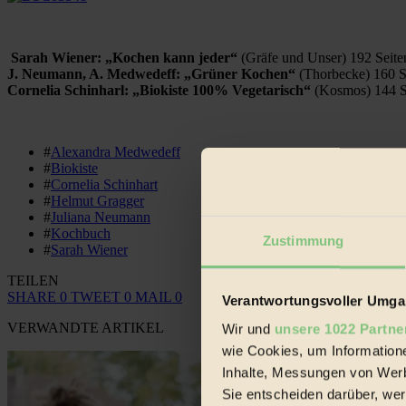
Sarah Wiener: „Kochen kann jeder“
(Gräfe und Unser) 192 Seit
J. Neumann, A. Medwedeff: „Grüner Kochen“
(Thorbecke) 160 
Cornelia Schinharl: „Biokiste 100% Vegetarisch“
(Kosmos) 144 S
#
Alexandra Medwedeff
#
Biokiste
#
Cornelia Schinhart
#
Helmut Gragger
#
Juliana Neumann
#
Kochbuch
Zustimmung
#
Sarah Wiener
TEILEN
SHARE
0
TWEET
0
MAIL
0
Verantwortungsvoller Umgan
VERWANDTE ARTIKEL
Wir und
unsere 1022 Partne
wie Cookies, um Information
Inhalte, Messungen von Werb
Sie entscheiden darüber, wer