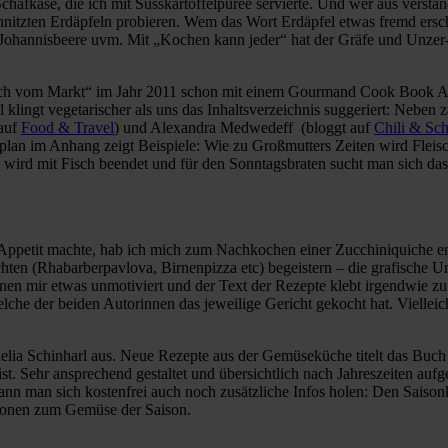
chafkäse, die ich mit Süsskartoffelpüree servierte. Und wer aus verst
schnitzten Erdäpfeln probieren. Wem das Wort Erdäpfel etwas fremd ersc
 Johannisbeere uvm. Mit „Kochen kann jeder“ hat der Gräfe und Unzer-
risch vom Markt“ im Jahr 2011 schon mit einem Gourmand Cook Book A
 klingt vegetarischer als uns das Inhaltsverzeichnis suggeriert: Neben
 auf
Food & Travel
) und Alexandra Medwedeff (bloggt auf
Chili & Sc
lan im Anhang zeigt Beispiele: Wie zu Großmutters Zeiten wird Fleis
rd mit Fisch beendet und für den Sonntagsbraten sucht man sich das 
ppetit machte, hab ich mich zum Nachkochen einer Zucchiniquiche ents
chten (Rhabarberpavlova, Birnenpizza etc) begeistern – die grafische 
cheinen mir etwas unmotiviert und der Text der Rezepte klebt irgendwie 
che der beiden Autorinnen das jeweilige Gericht gekocht hat. Vielleic
ia Schinharl aus. Neue Rezepte aus der Gemüseküche titelt das Buch a
t. Sehr ansprechend gestaltet und übersichtlich nach Jahreszeiten aufge
ann man sich kostenfrei auch noch zusätzliche Infos holen: Den Sai
tionen zum Gemüse der Saison.