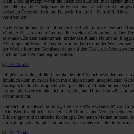
Mein Lieblingsrezept waren die Faschierten Laiberl mit Paprika und S
der sollte mal die selbstgemachte Version aus Lachsfilet mit handge
zwischen Österreichisch und Deutsch: Erdäpfel = Kartoffel, Ribisel=
veröffentlicht.
Zwei Freundinnen, die mit ihrem ersten Buch „Jahreszeitenküche f
Weniger Fleisch – mehr Genuss“ ihr zweites Werk aufgelegt. Der Titel
saisonalen Zutaten auskommen, kredenzen Juliana Neumann (bloggt
Allerdings mit Bedacht: Das Vorwort erklärt es und der Wochenmenüp
der Woche kommen Gemüsegerichte auf den Tisch, die Arbeitswoche wi
auch noch am Wochenbeginn zehren.
Obgleich mir die gefüllte Lammkeule mit Bärlauchpesto den meisten A
Inhaltlich kann mich das Buch mit einigen neuen, ausgefallenen Geri
Farbsprache durchaus appetitlicher gestalten, die Illustrationen ers
kommentiert werden, hätte ich mir auch einen Hinweis gewünscht, wel
erfährt es nicht.
Gänzlich ohne Fleisch kommt „Biokiste 100% Vegetarisch“ von Cornel
„Biokisten Kochbuch“, das bereits 2010 im selben Verlag erschienen is
Erklärungen und zahlreiche Kochtipps. Die neuen Medien nutzend, k
am Anfang jeden Kapitels kommt man an weitere detailierte Informa