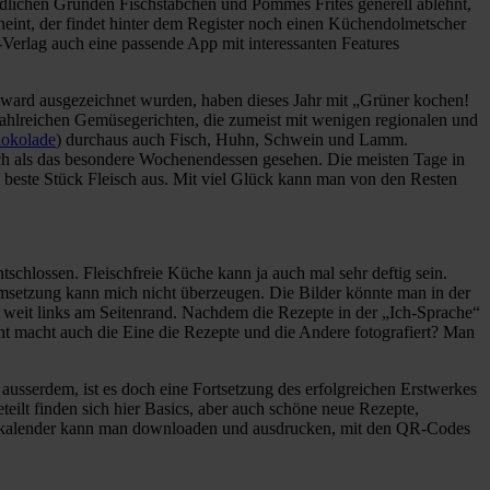
ändlichen Gründen Fischstäbchen und Pommes Frites generell ablehnt,
heint, der findet hinter dem Register noch einen Küchendolmetscher
Verlag auch eine passende App mit interessanten Features
ward ausgezeichnet wurden, haben dieses Jahr mit „Grüner kochen!
 zahlreichen Gemüsegerichten, die zumeist mit wenigen regionalen und
hokolade
) durchaus auch Fisch, Huhn, Schwein und Lamm.
ch als das besondere Wochenendessen gesehen. Die meisten Tage in
beste Stück Fleisch aus. Mit viel Glück kann man von den Resten
chlossen. Fleischfreie Küche kann ja auch mal sehr deftig sein.
Umsetzung kann mich nicht überzeugen. Die Bilder könnte man in der
zu weit links am Seitenrand. Nachdem die Rezepte in der „Ich-Sprache“
ht macht auch die Eine die Rezepte und die Andere fotografiert? Man
usserdem, ist es doch eine Fortsetzung des erfolgreichen Erstwerkes
teilt finden sich hier Basics, aber auch schöne neue Rezepte,
sonkalender kann man downloaden und ausdrucken, mit den QR-Codes