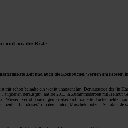
nd aus der Kiste
msatzstärkste Zeit und auch die Kochbücher werden am liebsten im l
, ist mir schon beinahe ein wenig unangenehm. Der Ausstoss der (in H
 Tätigkeiten herausgibt, hat sie 2013 in Zusammenarbeit mit Helmut G
rah Wiener“ verführt sie ungeübte aber ambitionierte Küchenhelden zu
schneiden, Paradeiser/Tomaten häuten, Muscheln putzen, Schokolade sc