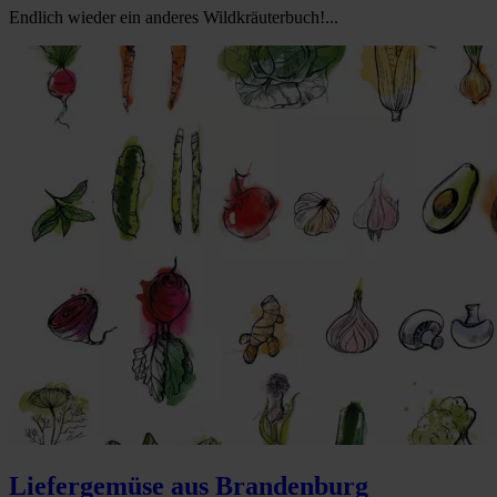
Endlich wieder ein anderes Wildkräuterbuch!...
Liefergemüse aus Brandenburg