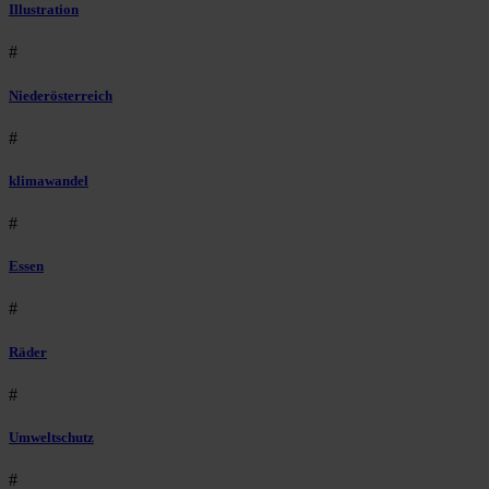
Illustration
#
Niederösterreich
#
klimawandel
#
Essen
#
Räder
#
Umweltschutz
#