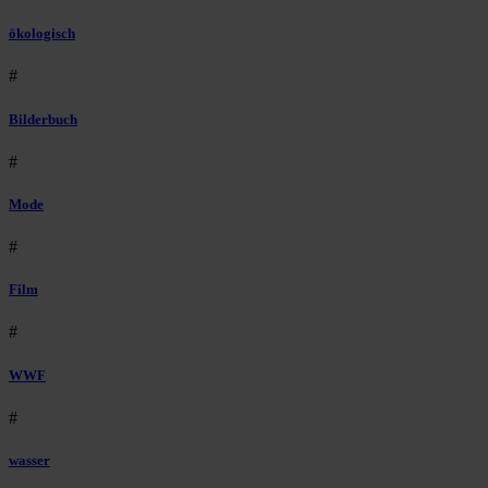
ökologisch
#
Bilderbuch
#
Mode
#
Film
#
WWF
#
wasser