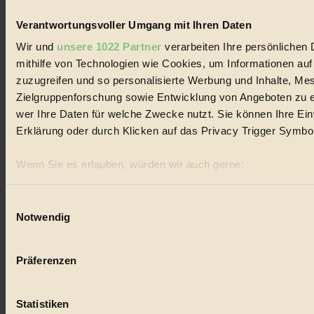
#
Verantwortungsvoller Umgang mit Ihren Daten
Natur
Wir und
unsere 1022 Partner
verarbeiten Ihre persönlichen 
#
mithilfe von Technologien wie Cookies, um Informationen au
zuzugreifen und so personalisierte Werbung und Inhalte, M
kinderbuch
Zielgruppenforschung sowie Entwicklung von Angeboten zu e
#
wer Ihre Daten für welche Zwecke nutzt. Sie können Ihre Einw
Erklärung oder durch Klicken auf das Privacy Trigger Symbo
Umwelt
Wenn Sie es erlauben, würden wir auch gerne:
#
Informationen über Ihre geografische Lage erfassen, 
Essen
sein können
Einwilligungsauswahl
Notwendig
Ihr Gerät durch aktives Scannen nach bestimmten Merk
#
Erfahren Sie mehr darüber, wie Ihre persönlichen Daten verar
nachhaltig
Präferenzen im
Abschnitt Einzelheiten
fest.
Präferenzen
#
BIORAMA.eu verwendet Cookies
Statistiken
Landwirtschaft
biorama.eu
ist werbefinanziert und deswegen für dich ko