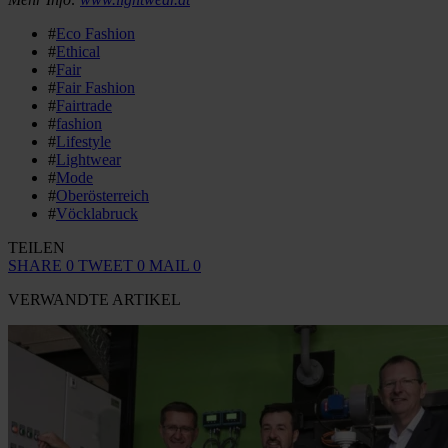
#
Eco Fashion
#
Ethical
#
Fair
#
Fair Fashion
#
Fairtrade
#
fashion
#
Lifestyle
#
Lightwear
#
Mode
#
Oberösterreich
#
Vöcklabruck
TEILEN
SHARE
0
TWEET
0
MAIL
0
VERWANDTE ARTIKEL