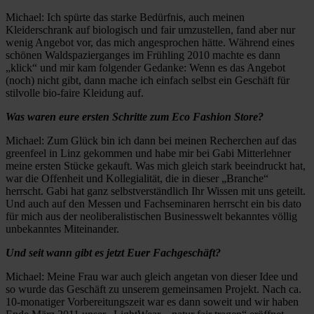
Michael: Ich spürte das starke Bedürfnis, auch meinen
Kleiderschrank auf biologisch und fair umzustellen, fand aber nur
wenig Angebot vor, das mich angesprochen hätte. Während eines
schönen Waldspazierganges im Frühling 2010 machte es dann
„klick“ und mir kam folgender Gedanke: Wenn es das Angebot
(noch) nicht gibt, dann mache ich einfach selbst ein Geschäft für
stilvolle bio-faire Kleidung auf.
Was waren eure ersten Schritte zum Eco Fashion Store?
Michael: Zum Glück bin ich dann bei meinen Recherchen auf das
greenfeel in Linz gekommen und habe mir bei Gabi Mitterlehner
meine ersten Stücke gekauft. Was mich gleich stark beeindruckt hat,
war die Offenheit und Kollegialität, die in dieser „Branche“
herrscht. Gabi hat ganz selbstverständlich Ihr Wissen mit uns geteilt.
Und auch auf den Messen und Fachseminaren herrscht ein bis dato
für mich aus der neoliberalistischen Businesswelt bekanntes völlig
unbekanntes Miteinander.
Und seit wann gibt es jetzt Euer Fachgeschäft?
Michael: Meine Frau war auch gleich angetan von dieser Idee und
so wurde das Geschäft zu unserem gemeinsamen Projekt. Nach ca.
10-monatiger Vorbereitungszeit war es dann soweit und wir haben