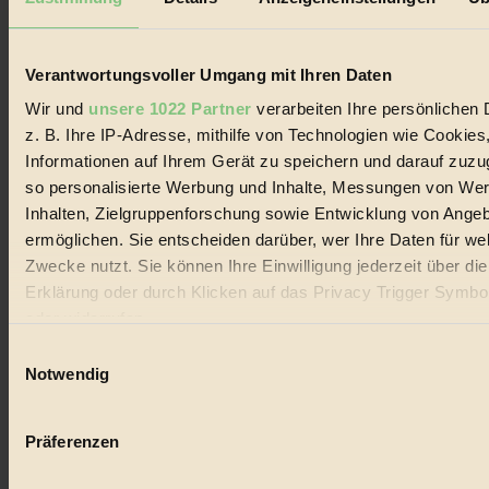
Biorama steht für einen nachhaltigen Lebensstil und bewussten
Lebenswandel. Es ist eine moderne Plattform für Ideen, Menschen
und Produkte, ein Leitfaden im schnell wachsenden Markt des
Handels mit Bioprodukten, des Fair-Trade sowie der Branche
Verantwortungsvoller Umgang mit Ihren Daten
alternativer Energien.
Wir und
unsere 1022 Partner
verarbeiten Ihre persönlichen 
Social Media
z. B. Ihre IP-Adresse, mithilfe von Technologien wie Cookies
22.601 Fans auf Facebook
Informationen auf Ihrem Gerät zu speichern und darauf zuzu
3.415 Follower auf Twitter
Folge uns auf Instagram
so personalisierte Werbung und Inhalte, Messungen von We
Themen
Inhalten, Zielgruppenforschung sowie Entwicklung von Ange
#
ermöglichen. Sie entscheiden darüber, wer Ihre Daten für we
Zwecke nutzt. Sie können Ihre Einwilligung jederzeit über di
Bio
Erklärung oder durch Klicken auf das Privacy Trigger Symbo
#
oder widerrufen
Einwilligungsauswahl
Nachhaltigkeit
Wenn Sie es erlauben, würden wir auch gerne:
Notwendig
#
Informationen über Ihre geografische Lage erfassen, 
auf einige Meter genau sein können
Vegan
Präferenzen
Ihr Gerät durch aktives Scannen nach bestimmten 
#
(Fingerprinting) identifizieren