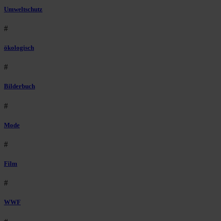
Umweltschutz
#
ökologisch
#
Bilderbuch
#
Mode
#
Film
#
WWF