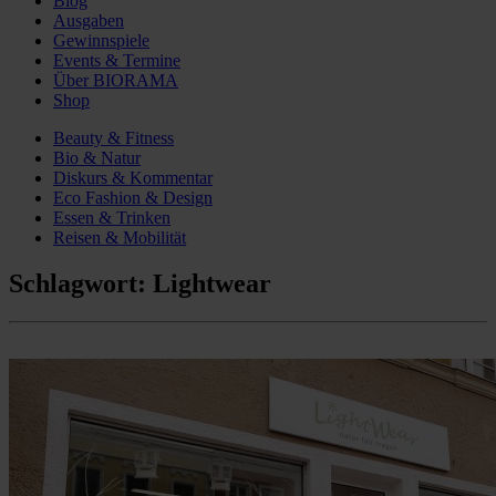
Blog
Ausgaben
Gewinnspiele
Events & Termine
Über BIORAMA
Shop
Beauty & Fitness
Bio & Natur
Diskurs & Kommentar
Eco Fashion & Design
Essen & Trinken
Reisen & Mobilität
Schlagwort:
Lightwear