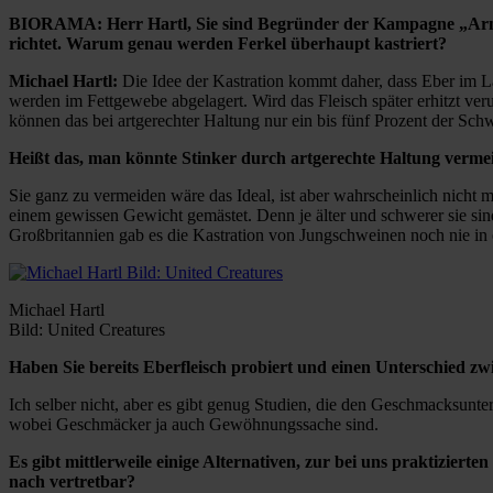
BIORAMA: Herr Hartl, Sie sind Begründer der Kampagne „Arme S
richtet. Warum genau werden Ferkel überhaupt kastriert?
Michael Hartl:
Die Idee der Kastration kommt daher, dass Eber im 
werden im Fettgewebe abgelagert. Wird das Fleisch später erhitzt ver
können das bei artgerechter Haltung nur ein bis fünf Prozent der Sch
Heißt das, man könnte Stinker durch artgerechte Haltung verme
Sie ganz zu vermeiden wäre das Ideal, ist aber wahrscheinlich nicht m
einem gewissen Gewicht gemästet. Denn je älter und schwerer sie sind
Großbritannien gab es die Kastration von Jungschweinen noch nie 
Michael Hartl
Bild: United Creatures
Haben Sie bereits Eberfleisch probiert und einen Unterschied 
Ich selber nicht, aber es gibt genug Studien, die den Geschmacksunter
wobei Geschmäcker ja auch Gewöhnungssache sind.
Es gibt mittlerweile einige Alternativen, zur bei uns praktizie
nach vertretbar?