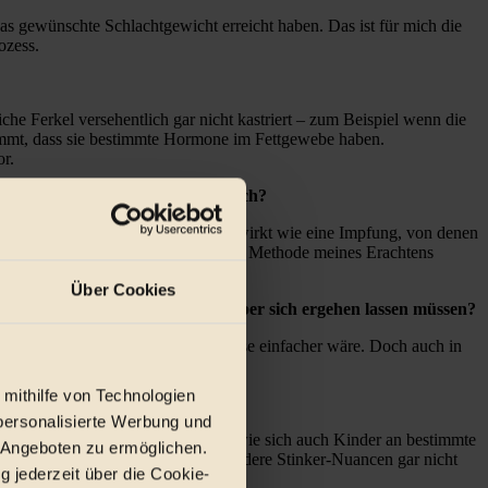
das gewünschte Schlachtgewicht erreicht haben. Das ist für mich die
ozess.
he Ferkel versehentlich gar nicht kastriert – zum Beispiel wenn die
kommt, dass sie bestimmte Hormone im Fettgewebe haben.
or.
 das Auswirkungen auf das Fleisch?
ur Hormonausschüttung kommt. Es wirkt wie eine Impfung, von denen
betäubungslosen Kastration ist diese Methode meines Erachtens
Über Cookies
einer betäubungslose Kastration über sich ergehen lassen müssen?
 dass das in Deutschland beispielweise einfacher wäre. Doch auch in
bung kastriert.
 mithilfe von Technologien
personalisierte Werbung und
 ist eben Gewöhnungssache. Genauso wie sich auch Kinder an bestimmte
 Angeboten zu ermöglichen.
 so untermischt, dass man hier andere Stinker-Nuancen gar nicht
g jederzeit über die Cookie-