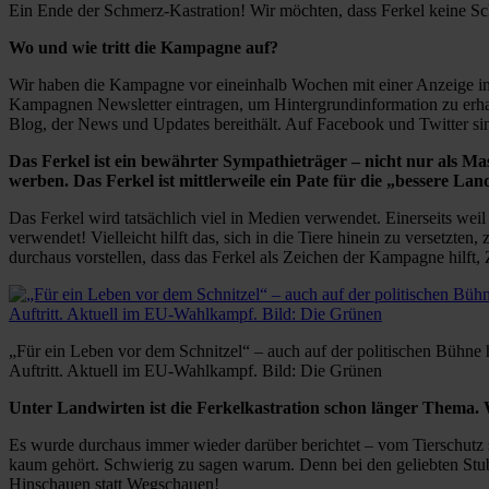
Ein Ende der Schmerz-Kastration! Wir möchten, dass Ferkel keine Sc
Wo und wie tritt die Kampagne auf?
Wir haben die Kampagne vor eineinhalb Wochen mit einer Anzeige in e
Kampagnen Newsletter eintragen, um Hintergrundinformation zu erhal
Blog, der News und Updates bereithält. Auf Facebook und Twitter sin
Das Ferkel ist ein bewährter Sympathieträger – nicht nur als M
werben. Das Ferkel ist mittlerweile ein Pate für die „bessere
Das Ferkel wird tatsächlich viel in Medien verwendet. Einerseits wei
verwendet! Vielleicht hilft das, sich in die Tiere hinein zu versetzten
durchaus vorstellen, dass das Ferkel als Zeichen der Kampagne hilft
„Für ein Leben vor dem Schnitzel“ – auch auf der politischen Bühne 
Auftritt. Aktuell im EU-Wahlkampf. Bild: Die Grünen
Unter Landwirten ist die Ferkelkastration schon länger Thema.
Es wurde durchaus immer wieder darüber berichtet – vom Tierschutz 
kaum gehört. Schwierig zu sagen warum. Denn bei den geliebten Stube
Hinschauen statt Wegschauen!