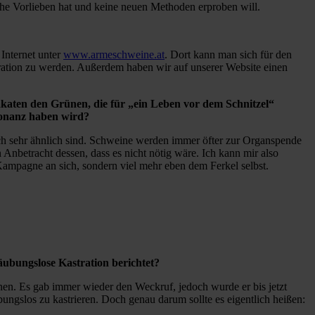
he Vorlieben hat und keine neuen Methoden erproben will.
Internet unter
www.armeschweine.at
. Dort kann man sich für den
ration zu werden. Außerdem haben wir auf unserer Website einen
akaten den Grünen, die für „ein Leben vor dem Schnitzel“
sonanz haben wird?
isch sehr ähnlich sind. Schweine werden immer öfter zur Organspende
in Anbetracht dessen, dass es nicht nötig wäre. Ich kann mir also
Kampagne an sich, sondern viel mehr eben dem Ferkel selbst.
ubungslose Kastration berichtet?
nen. Es gab immer wieder den Weckruf, jedoch wurde er bis jetzt
ngslos zu kastrieren. Doch genau darum sollte es eigentlich heißen: