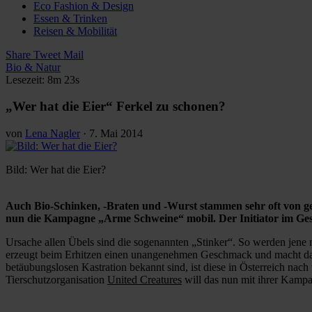
Eco Fashion & Design
Essen & Trinken
Reisen & Mobilität
Share
Tweet
Mail
Bio & Natur
Lesezeit: 8m 23s
„Wer hat die Eier“ Ferkel zu schonen?
von
Lena Nagler
·
7. Mai 2014
Bild: Wer hat die Eier?
Auch Bio-Schinken, -Braten und -Wurst stammen sehr oft von g
nun die Kampagne „Arme Schweine“ mobil. Der Initiator im Ges
Ursache allen Übels sind die sogenannten „Stinker“. So werden jen
erzeugt beim Erhitzen einen unangenehmen Geschmack und macht das 
betäubungslosen Kastration bekannt sind, ist diese in Österreich nach 
Tierschutzorganisation
United Creatures
will das nun mit ihrer Kamp