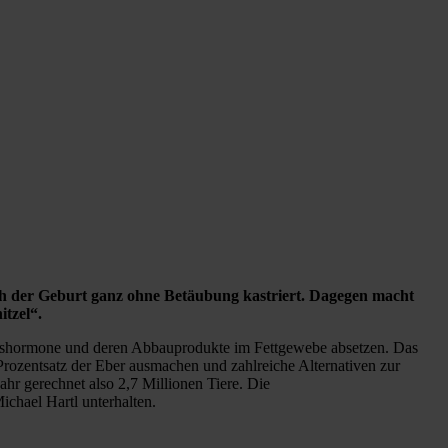
ch der Geburt ganz ohne Betäubung kastriert. Dagegen macht
tzel“.
chtshormone und deren Abbauprodukte im Fettgewebe absetzen. Das
ozentsatz der Eber ausmachen und zahlreiche Alternativen zur
Jahr gerechnet also 2,7 Millionen Tiere. Die
chael Hartl unterhalten.