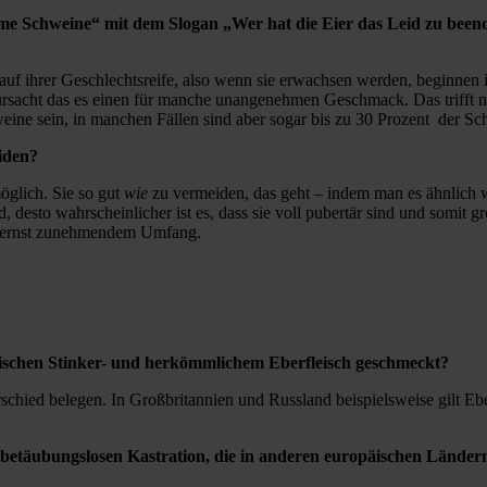
chweine“ mit dem Slogan „Wer hat die Eier das Leid zu beenden
Lauf ihrer Geschlechtsreife, also wenn sie erwachsen werden, beginne
ursacht das es einen für manche unangenehmen Geschmack. Das trifft nur
weine sein, in manchen Fällen sind aber sogar bis zu 30 Prozent der S
iden?
öglich. Sie so gut
wie
zu vermeiden, das geht – indem man es ähnlich 
, desto wahrscheinlicher ist es, dass sie voll pubertär sind und somit
in ernst zunehmendem Umfang.
zwischen Stinker- und herkömmlichem Eberfleisch geschmeckt?
schied belegen. In Großbritannien und Russland beispielsweise gilt Eber
rten betäubungslosen Kastration, die in anderen europäischen Länd