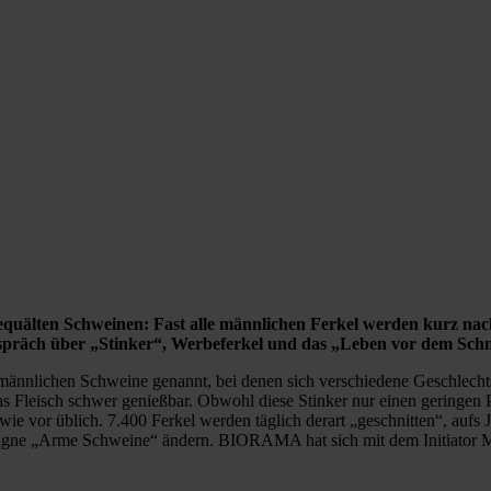
equälten Schweinen: Fast alle männlichen Ferkel werden kurz na
präch über „Stinker“, Werbeferkel und das „Leben vor dem Schni
e männlichen Schweine genannt, bei denen sich verschiedene Geschle
Fleisch schwer genießbar. Obwohl diese Stinker nur einen geringen Pr
wie vor üblich. 7.400 Ferkel werden täglich derart „geschnitten“, aufs 
agne „Arme Schweine“ ändern. BIORAMA hat sich mit dem Initiator Mi