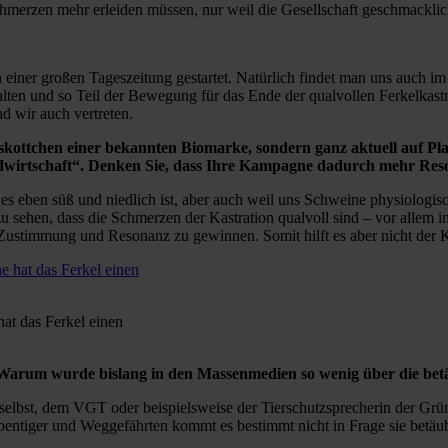
hmerzen mehr erleiden müssen, nur weil die Gesellschaft geschmacklic
iner großen Tageszeitung gestartet. Natürlich findet man uns auch im 
ten und so Teil der Bewegung für das Ende der qualvollen Ferkelkast
d wir auch vertreten.
askottchen einer bekannten Biomarke, sondern ganz aktuell auf Pl
 Landwirtschaft“. Denken Sie, dass Ihre Kampagne dadurch mehr Re
l es eben süß und niedlich ist, aber auch weil uns Schweine physiolog
, zu sehen, dass die Schmerzen der Kastration qualvoll sind – vor allem 
, Zustimmung und Resonanz zu gewinnen. Somit hilft es aber nicht der 
hat das Ferkel einen
 Warum wurde bislang in den Massenmedien so wenig über die betä
selbst, dem VGT oder beispielsweise der Tierschutzsprecherin der Grü
ntiger und Weggefährten kommt es bestimmt nicht in Frage sie betäubu