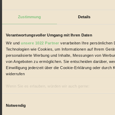
ökologisch
#
Zustimmung
Details
Bilderbuch
Verantwortungsvoller Umgang mit Ihren Daten
#
Wir und
unsere 1022 Partner
verarbeiten Ihre persönlichen D
Mode
Technologien wie Cookies, um Informationen auf Ihrem Gerät
personalisierte Werbung und Inhalte, Messungen von Werbun
#
von Angeboten zu ermöglichen. Sie entscheiden darüber, wer
Film
Einwilligung jederzeit über die Cookie-Erklärung oder durch
widerrufen
#
WWF
Wenn Sie es erlauben, würden wir auch gerne:
Informationen über Ihre geografische Lage erfassen, 
#
Ihr Gerät durch aktives Scannen nach bestimmten Merk
Einwilligungsauswahl
Notwendig
wasser
Erfahren Sie mehr darüber, wie Ihre persönlichen Daten vera
Abschnitt Einzelheiten
fest.