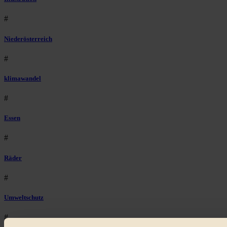
#
Niederösterreich
#
klimawandel
#
Essen
#
Räder
#
Umweltschutz
#