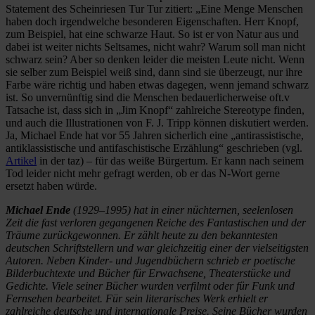
Statement des Scheinriesen Tur Tur zitiert: „Eine Menge Menschen
haben doch irgendwelche besonderen Eigenschaften. Herr Knopf,
zum Beispiel, hat eine schwarze Haut. So ist er von Natur aus und
dabei ist weiter nichts Seltsames, nicht wahr? Warum soll man nicht
schwarz sein? Aber so denken leider die meisten Leute nicht. Wenn
sie selber zum Beispiel weiß sind, dann sind sie überzeugt, nur ihre
Farbe wäre richtig und haben etwas dagegen, wenn jemand schwarz
ist. So unvernünftig sind die Menschen bedauerlicherweise oft.v
Tatsache ist, dass sich in „Jim Knopf“ zahlreiche Stereotype finden,
und auch die Illustrationen von F. J. Tripp können diskutiert werden.
Ja, Michael Ende hat vor 55 Jahren sicherlich eine „
antirassistische,
antiklassistische und antifaschistische Erzählung“ geschrieben (vgl.
Artikel
in der taz) – für das weiße Bürgertum. Er
kann nach seinem
Tod leider nicht mehr gefragt werden, ob er das N-Wort gerne
ersetzt haben würde.
Michael Ende
(1929–1995) hat in einer nüchternen, seelenlosen
Zeit die fast verloren gegangenen Reiche des Fantastischen und der
Träume zurückgewonnen. Er zählt heute zu den bekanntesten
deutschen Schriftstellern und war gleichzeitig einer der vielseitigsten
Autoren. Neben Kinder- und Jugendbüchern schrieb er poetische
Bilderbuchtexte und Bücher für Erwachsene, Theaterstücke und
Gedichte. Viele seiner Bücher wurden verfilmt oder für Funk und
Fernsehen bearbeitet. Für sein literarisches Werk erhielt er
zahlreiche deutsche und internationale Preise. Seine Bücher wurden