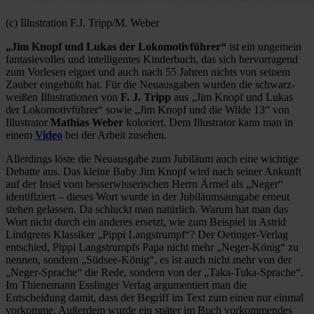
(c) Illustration F.J. Tripp/M. Weber
„Jim Knopf und Lukas der Lokomotivführer“
ist ein ungemein
fantasievolles und intelligentes Kinderbuch, das sich hervorragend
zum Vorlesen eignet und auch nach 55 Jahren nichts von seinem
Zauber eingebüßt hat. Für die Neuausgaben wurden die schwarz-
weißen Illustrationen von
F. J. Tripp
aus „Jim Knopf und Lukas
der Lokomotivführer“ sowie „Jim Knopf und die Wilde 13“ von
Illustrator
Mathias Weber
koloriert. Dem Illustrator kann man in
einem
Video
bei der Arbeit zusehen.
Allerdings löste die Neuausgabe zum Jubiläum auch eine wichtige
Debatte aus. Das kleine Baby Jim Knopf wird nach seiner Ankunft
auf der Insel vom besserwisserischen Herrn Ärmel als „Neger“
identifiziert – dieses Wort wurde in der Jubiläumsausgabe erneut
stehen gelassen. Da schluckt man natürlich. Warum hat man das
Wort nicht durch ein anderes ersetzt, wie zum Beispiel in Astrid
Lindgrens Klassiker „Pippi Langstrumpf“? Der Oetinger-Verlag
entschied, Pippi Langstrumpfs Papa nicht mehr „Neger-König“ zu
nennen, sondern „Südsee-König“, es ist auch nicht mehr von der
„Neger-Sprache“ die Rede, sondern von der „Taka-Tuka-Sprache“.
Im Thienemann Esslinger Verlag argumentiert man die
Entscheidung damit, dass der Begriff im Text zum einen nur einmal
vorkomme. Außerdem wurde ein später im Buch vorkommendes