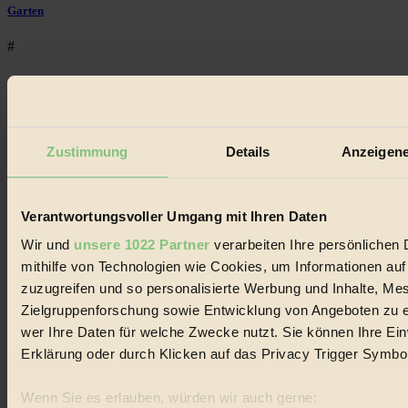
Garten
#
Recycling
#
Zustimmung
Details
Anzeigene
Eco Fashion
#
Verantwortungsvoller Umgang mit Ihren Daten
Illustration
Wir und
unsere 1022 Partner
verarbeiten Ihre persönlichen 
#
mithilfe von Technologien wie Cookies, um Informationen au
zuzugreifen und so personalisierte Werbung und Inhalte, M
Niederösterreich
Zielgruppenforschung sowie Entwicklung von Angeboten zu e
#
wer Ihre Daten für welche Zwecke nutzt. Sie können Ihre Einw
Erklärung oder durch Klicken auf das Privacy Trigger Symbo
klimawandel
Wenn Sie es erlauben, würden wir auch gerne:
#