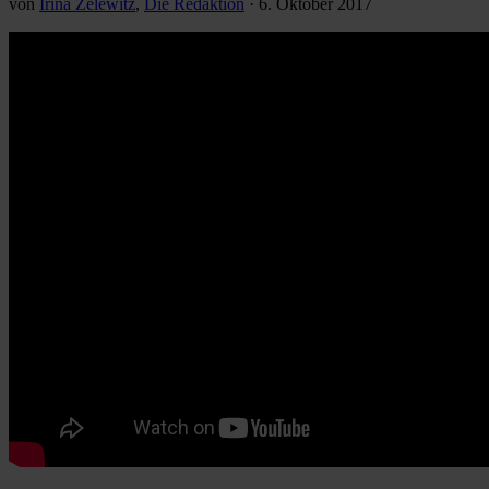
von
Irina Zelewitz
,
Die Redaktion
·
6. Oktober 2017