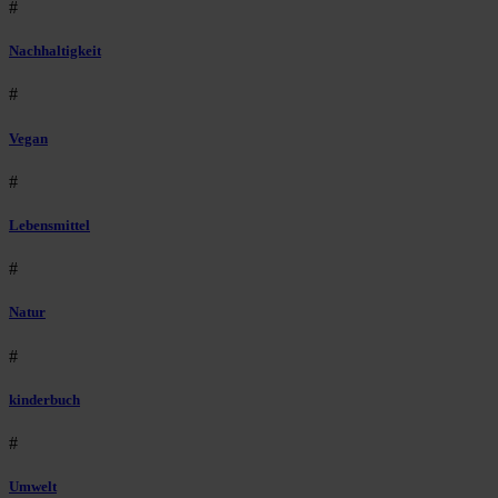
#
Nachhaltigkeit
#
Vegan
#
Lebensmittel
#
Natur
#
kinderbuch
#
Umwelt