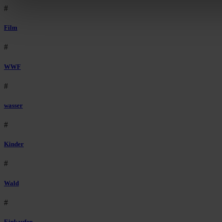
#
Film
#
WWF
#
wasser
#
Kinder
#
Wald
#
Einkaufen