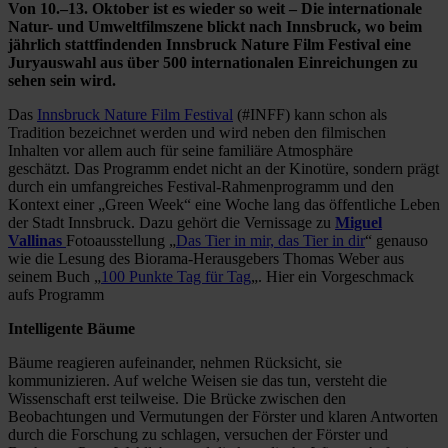
Von 10.–13. Oktober ist es wieder so weit – Die internationale
Natur- und Umweltfilmszene blickt nach Innsbruck, wo beim
jährlich stattfindenden Innsbruck Nature Film Festival eine
Juryauswahl aus über 500 internationalen Einreichungen zu
sehen sein wird.
Das
Innsbruck Nature Film Festival
(#INFF) kann schon als
Tradition bezeichnet werden und wird neben den filmischen
Inhalten vor allem auch für seine familiäre Atmosphäre
geschätzt. Das Programm endet nicht an der Kinotüre, sondern prägt
durch ein umfangreiches Festival-Rahmenprogramm und den
Kontext einer „Green Week“ eine Woche lang das öffentliche Leben
der Stadt Innsbruck. Dazu gehört die Vernissage zu
Miguel
Vallinas
Fotoausstellung „
Das Tier in mir, das Tier in dir
“ genauso
wie die Lesung des Biorama-Herausgebers Thomas Weber aus
seinem Buch „
100 Punkte Tag für Tag
„. Hier ein Vorgeschmack
aufs Programm
Intelligente Bäume
Bäume reagieren aufeinander, nehmen Rücksicht, sie
kommunizieren. Auf welche Weisen sie das tun, versteht die
Wissenschaft erst teilweise. Die Brücke zwischen den
Beobachtungen und Vermutungen der Förster und klaren Antworten
durch die Forschung zu schlagen, versuchen der Förster und