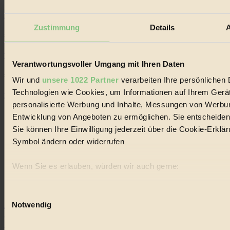
Kinder
Zustimmung
Details
A
#
Wald
Verantwortungsvoller Umgang mit Ihren Daten
#
Wir und
unsere 1022 Partner
verarbeiten Ihre persönlichen D
Technologien wie Cookies, um Informationen auf Ihrem Gerät
Einkaufen
personalisierte Werbung und Inhalte, Messungen von Werbun
Entwicklung von Angeboten zu ermöglichen. Sie entscheiden 
Sie können Ihre Einwilligung jederzeit über die Cookie-Erklä
Symbol ändern oder widerrufen
Wenn Sie es erlauben, würden wir auch gerne:
Impressum
Datenschutz
Informationen über Ihre geografische Lage erfassen, 
Mediadaten
Ihr Gerät durch aktives Scannen nach bestimmten Merk
Einwilligungsauswahl
Notwendig
22.601 Fans
Erfahren Sie mehr darüber, wie Ihre persönlichen Daten vera
3.415 Follower
Abschnitt Einzelheiten
fest.
Folge uns