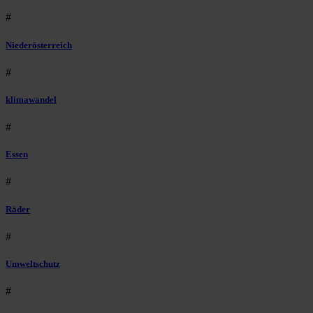
#
Niederösterreich
#
klimawandel
#
Essen
#
Räder
#
Umweltschutz
#