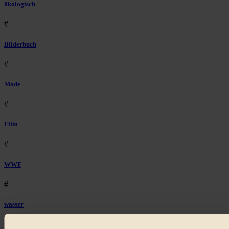
ökologisch
#
Bilderbuch
#
Mode
#
Film
#
WWF
#
wasser
#