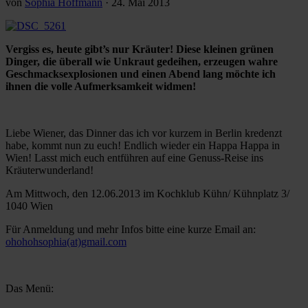
von
Sophia Hoffmann
·
24. Mai 2013
Vergiss es, heute gibt’s nur Kräuter! Diese kleinen grünen
Dinger, die überall wie Unkraut gedeihen, erzeugen wahre
Geschmacksexplosionen und einen Abend lang möchte ich
ihnen die volle Aufmerksamkeit widmen!
Liebe Wiener, das Dinner das ich vor kurzem in Berlin kredenzt
habe, kommt nun zu euch! Endlich wieder ein Happa Happa in
Wien! Lasst mich euch entführen auf eine Genuss-Reise ins
Kräuterwunderland!
Am Mittwoch, den 12.06.2013 im Kochklub Kühn/ Kühnplatz 3/
1040 Wien
Für Anmeldung und mehr Infos bitte eine kurze Email an:
ohohohsophia(at)gmail.com
Das Menü: