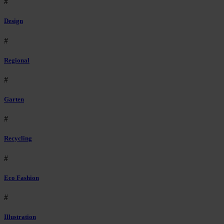
#
Design
#
Regional
#
Garten
#
Recycling
#
Eco Fashion
#
Illustration