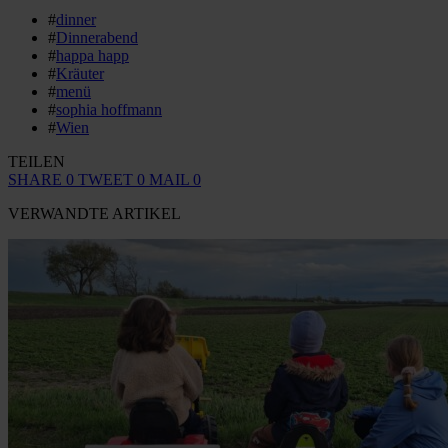
#
dinner
#
Dinnerabend
#
happa happ
#
Kräuter
#
menü
#
sophia hoffmann
#
Wien
TEILEN
SHARE
0
TWEET
0
MAIL
0
VERWANDTE ARTIKEL