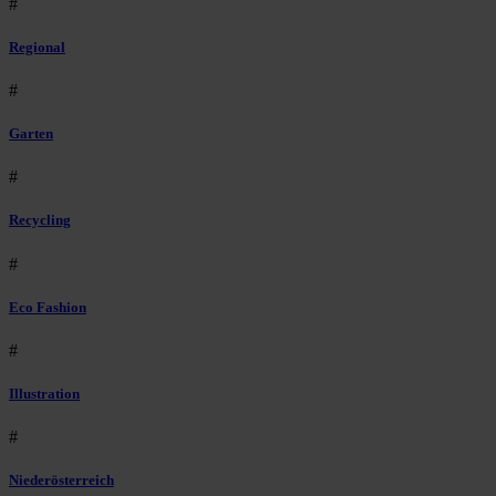
#
Regional
#
Garten
#
Recycling
#
Eco Fashion
#
Illustration
#
Niederösterreich