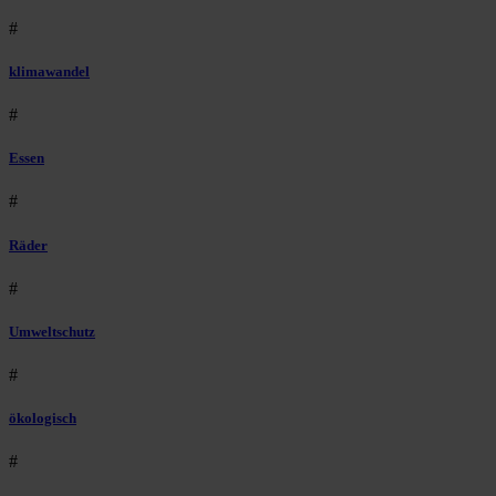
#
klimawandel
#
Essen
#
Räder
#
Umweltschutz
#
ökologisch
#