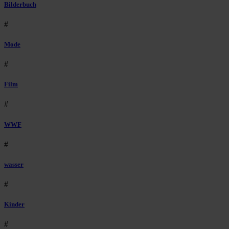
Bilderbuch
#
Mode
#
Film
#
WWF
#
wasser
#
Kinder
#