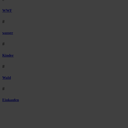
WWF
#
wasser
#
Kinder
#
Wald
#
Einkaufen