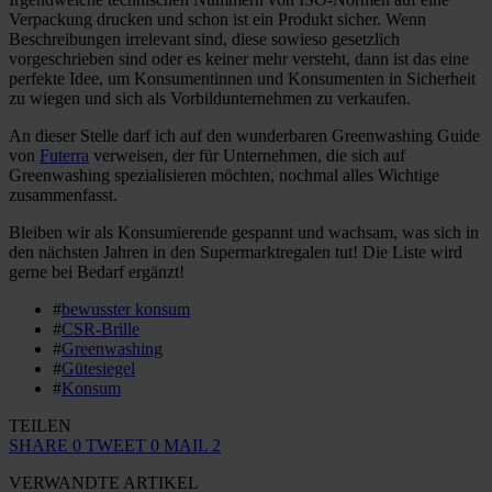
Verpackung drucken und schon ist ein Produkt sicher. Wenn
Beschreibungen irrelevant sind, diese sowieso gesetzlich
vorgeschrieben sind oder es keiner mehr versteht, dann ist das eine
perfekte Idee, um Konsumentinnen und Konsumenten in Sicherheit
zu wiegen und sich als Vorbildunternehmen zu verkaufen.
An dieser Stelle darf ich auf den wunderbaren Greenwashing Guide
von
Futerra
verweisen, der für Unternehmen, die sich auf
Greenwashing spezialisieren möchten, nochmal alles Wichtige
zusammenfasst.
Bleiben wir als Konsumierende gespannt und wachsam, was sich in
den nächsten Jahren in den Supermarktregalen tut! Die Liste wird
gerne bei Bedarf ergänzt!
#
bewusster konsum
#
CSR-Brille
#
Greenwashing
#
Gütesiegel
#
Konsum
TEILEN
SHARE
0
TWEET
0
MAIL
2
VERWANDTE ARTIKEL