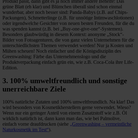
Produkt passt, dann gibt es ja noch immer andere Behelfe: Das
grüne Blatt (eh klar) und Blümchen überall sind schon einmal
wunderbar, aber noch besser sind: Panda-Babys (z.B. auf Chips-
Packungen), Schmetterlinge (z.B. für unnötige Intimwaschlotionen)
oder irgendwelche Gesichter von neuen besten Freunden, für die du
was spenden kannst (z.B. bei „Buy-one-give-one“-Systemen).
Besonders glaubwürdig in diesem Kontext: anonyme „Stock“-
Bilder von Fotoagenturen, die von ganz vielen Unternehmen für die
unterschiedlichsten Themen verwendet werden! Nur ja Kosten und
Mühen scheuen! Noch einfacher und die Königsdisziplin des
Greenwashing: Färbe das Unternehmenslogo und die
Produktverpackung einfach grün ein, wie z.B. Coca-Cola ihre Life-
Edition.
3. 100% umweltfreundlich und sonstige
unerreichbare Ziele
100% natürliche Zutaten und 100% umweltfreundlich. Na klar! Das
wird besonders von Kosmetikherstellern gerne verwendet. Wieso?
Wenn nur ein geringer Anteil von einem Zusatzstoff wie z.B. Öl
wirklich natürlich ist, dann kann man das, wie bei Palmolive,
einfach vorne draufdrucken (siehe
„Greenwashing – vermeintliche
Naturkosmetik im Test“
).