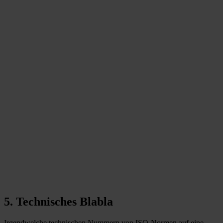
5. Technisches Blabla
Irgendwelche technischen Nummern von ISO-Normen auf eine