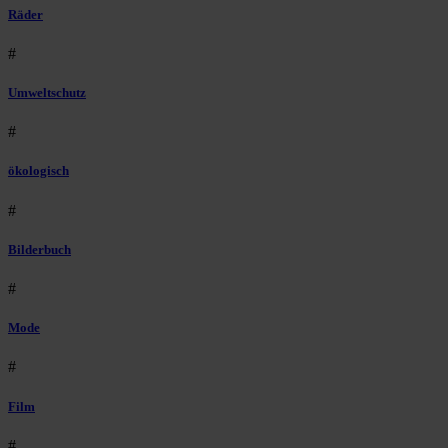
Räder
#
Umweltschutz
#
ökologisch
#
Bilderbuch
#
Mode
#
Film
#