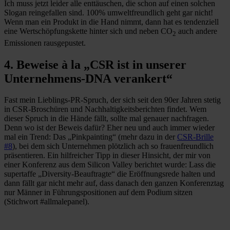
Ich muss jetzt leider alle enttäuschen, die schon auf einen solchen
Slogan reingefallen sind. 100% umweltfreundlich geht gar nicht!
Wenn man ein Produkt in die Hand nimmt, dann hat es tendenziell
eine Wertschöpfungskette hinter sich und neben CO
auch andere
2
Emissionen rausgepustet.
4. Beweise à la „CSR ist in unserer
Unternehmens-DNA verankert“
Fast mein Lieblings-PR-Spruch, der sich seit den 90er Jahren stetig
in CSR-Broschüren und Nachhaltigkeitsberichten findet. Wem
dieser Spruch in die Hände fällt, sollte mal genauer nachfragen.
Denn wo ist der Beweis dafür? Eher neu und auch immer wieder
mal ein Trend: Das „Pinkpainting“ (mehr dazu in der
CSR-Brille
#8
), bei dem sich Unternehmen plötzlich ach so frauenfreundlich
präsentieren. Ein hilfreicher Tipp in dieser Hinsicht, der mir von
einer Konferenz aus dem Silicon Valley berichtet wurde: Lass die
supertaffe „Diversity-Beauftragte“ die Eröffnungsrede halten und
dann fällt gar nicht mehr auf, dass danach den ganzen Konferenztag
nur Männer in Führungspositionen auf dem Podium sitzen
(Stichwort #allmalepanel).