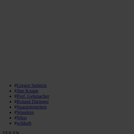
#
Gregor Sieböck
#
Jine Knapp
#
Prof. Gehmacher
#
Roland Düringer
#
Spazierengehen
#
Wandern
#
Wien
#
wildurb
TEILEN