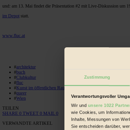
und: am 13. Mai findet die Präsentation #2 mit Live-Diskussion um 
im Depot
statt.
www.fluc.at
#
architektur
#
buch
Zustimmung
#
Clubkultur
#
fluc
#
Kunst im öffentlichen Raum
#
queer
Verantwortungsvoller Umgan
#
Wien
Wir und
unsere 1022 Partne
TEILEN
wie Cookies, um Information
SHARE
0
TWEET
0
MAIL
0
Inhalte, Messungen von Werb
VERWANDTE ARTIKEL
Sie entscheiden darüber, wer