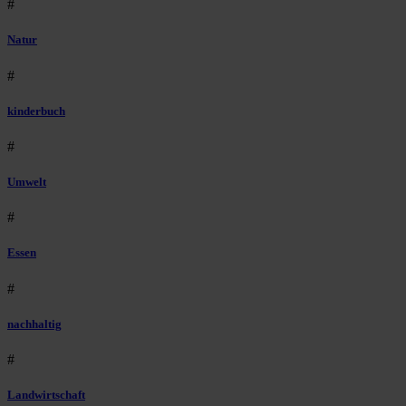
#
Natur
#
kinderbuch
#
Umwelt
#
Essen
#
nachhaltig
#
Landwirtschaft