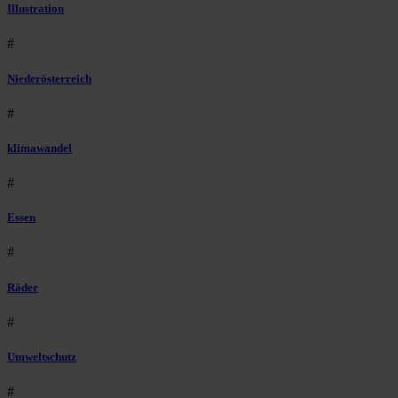
Illustration
#
Niederösterreich
#
klimawandel
#
Essen
#
Räder
#
Umweltschutz
#