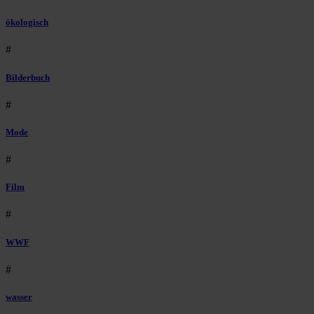
ökologisch
#
Bilderbuch
#
Mode
#
Film
#
WWF
#
wasser