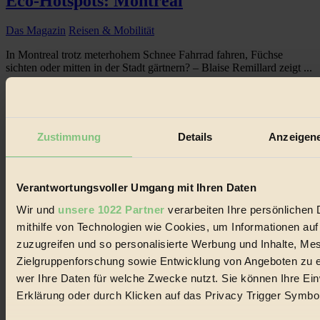
Eco-Hotspots: Montreal
Das Magazin
Reisen & Mobilität
In Montreal trotz meterhohem Schnee Fahrrad fahren, Füchse
sichten oder mitten in der Stadt gärtnern? – Blaise Remillard zeigt ...
BIORAMA #53
Zustimmung
Details
Anzeigene
Verantwortungsvoller Umgang mit Ihren Daten
Wir und
unsere 1022 Partner
verarbeiten Ihre persönlichen 
mithilfe von Technologien wie Cookies, um Informationen au
zuzugreifen und so personalisierte Werbung und Inhalte, M
Zielgruppenforschung sowie Entwicklung von Angeboten zu e
wer Ihre Daten für welche Zwecke nutzt. Sie können Ihre Einw
Erklärung oder durch Klicken auf das Privacy Trigger Symbo