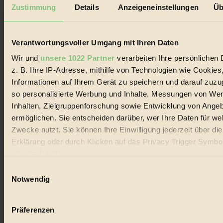
Mediadaten
Zustimmung
Details
Anzeigeneinstellungen
Üb
Biorama steht für einen nachhaltigen Lebensstil und bewussten
Lebenswandel. Es ist eine moderne Plattform für Ideen, Menschen
und Produkte, ein Leitfaden im schnell wachsenden Markt des
Verantwortungsvoller Umgang mit Ihren Daten
Handels mit Bioprodukten, des Fair-Trade sowie der Branche
alternativer Energien.
Wir und
unsere 1022 Partner
verarbeiten Ihre persönlichen 
z. B. Ihre IP-Adresse, mithilfe von Technologien wie Cookies
Social Media
22.601 Fans auf Facebook
Informationen auf Ihrem Gerät zu speichern und darauf zuzu
3.415 Follower auf Twitter
so personalisierte Werbung und Inhalte, Messungen von We
Folge uns auf Instagram
Inhalten, Zielgruppenforschung sowie Entwicklung von Ange
Themen
#
ermöglichen. Sie entscheiden darüber, wer Ihre Daten für we
Zwecke nutzt. Sie können Ihre Einwilligung jederzeit über di
Bio
Erklärung oder durch Klicken auf das Privacy Trigger Symbo
oder widerrufen
#
Einwilligungsauswahl
Nachhaltigkeit
Wenn Sie es erlauben, würden wir auch gerne:
Notwendig
Informationen über Ihre geografische Lage erfassen, 
#
auf einige Meter genau sein können
Präferenzen
Vegan
Ihr Gerät durch aktives Scannen nach bestimmten 