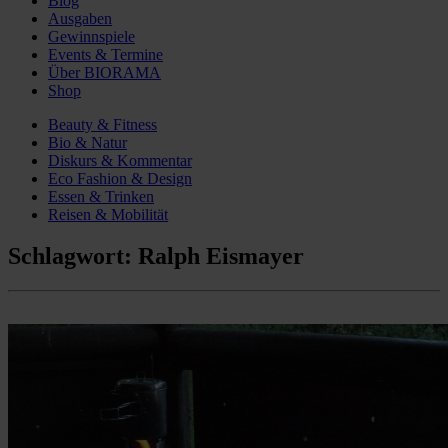
Blog
Ausgaben
Gewinnspiele
Events & Termine
Über BIORAMA
Shop
Beauty & Fitness
Bio & Natur
Diskurs & Kommentar
Eco Fashion & Design
Essen & Trinken
Reisen & Mobilität
Schlagwort:
Ralph Eismayer