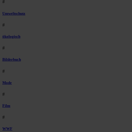
#
Umweltschutz
#
ökologisch
#
Bilderbuch
#
Mode
#
Film
#
WWF