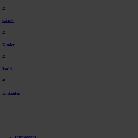
#
wasser
#
Kinder
#
Wald
#
Einkaufen
Impressum