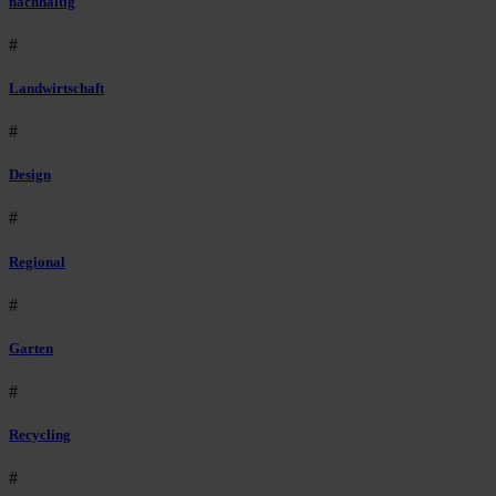
nachhaltig
#
Landwirtschaft
#
Design
#
Regional
#
Garten
#
Recycling
#