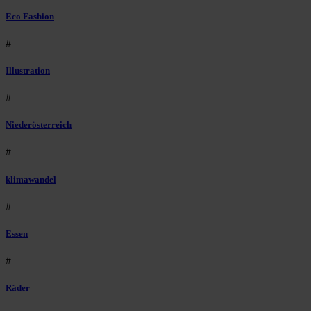
Eco Fashion
#
Illustration
#
Niederösterreich
#
klimawandel
#
Essen
#
Räder