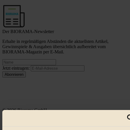
Der BIORAMA-Newsletter
Erhalte in regelmäßigen Abständen die aktuellsten Artikel,
Gewinnspiele & Ausgaben übersichtlich aufbereitet vom
BIORAMA-Magazin per E-Mail.
Jetzt eintragen:
© 2026 Biorama GmbH
Impressum & Disclaimer
Datenschutz