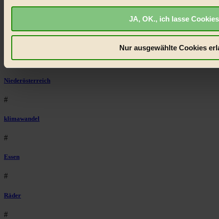
Eco Fashion
JA, OK., ich lasse Cookies
#
Illustration
Nur ausgewählte Cookies erl
#
Niederösterreich
#
klimawandel
#
Essen
#
Räder
#