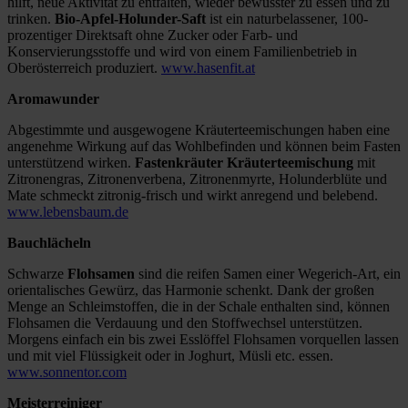
hilft, neue Aktivität zu entfalten, wieder bewusster zu essen und zu
trinken.
Bio-Apfel-Holunder-Saft
ist ein naturbelassener, 100-
prozentiger Direktsaft ohne Zucker oder Farb- und
Konservierungsstoffe und wird von einem Familienbetrieb in
Oberösterreich produziert.
www.hasenfit.at
Aromawunder
Abgestimmte und ausgewogene Kräuterteemischungen haben eine
angenehme Wirkung auf das Wohlbefinden und können beim Fasten
unterstützend wirken.
Fastenkräuter Kräuterteemischung
mit
Zitronengras, Zitronenverbena, Zitronenmyrte, Holunderblüte und
Mate schmeckt zitronig-frisch und wirkt anregend und belebend.
www.lebensbaum.de
Bauchlächeln
Schwarze
Flohsamen
sind die reifen Samen einer Wegerich-Art, ein
orientalisches Gewürz, das Harmonie schenkt. Dank der großen
Menge an Schleimstoffen, die in der Schale enthalten sind, können
Flohsamen die Verdauung und den Stoffwechsel unterstützen.
Morgens einfach ein bis zwei Esslöffel Flohsamen vorquellen lassen
und mit viel Flüssigkeit oder in Joghurt, Müsli etc. essen.
www.sonnentor.com
Meisterreiniger