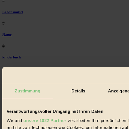
#
Lebensmittel
#
Natur
#
kinderbuch
#
Umwelt
Zustimmung
Details
Anzeigene
#
Essen
Verantwortungsvoller Umgang mit Ihren Daten
#
Wir und
unsere 1022 Partner
verarbeiten Ihre persönlichen 
nachhaltig
mithilfe von Technologien wie Cookies, um Informationen au