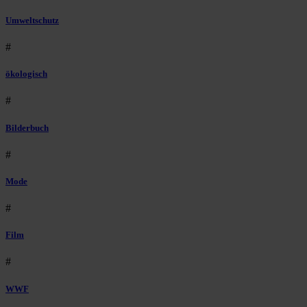
Umweltschutz
#
ökologisch
#
Bilderbuch
#
Mode
#
Film
#
WWF