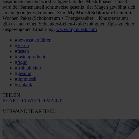
zusammen aus und wirkt sättigend. In den Müsli-Phasen 1 bis 3
wird der Samenanteil schrittweise gesenkt, der Magen gewöhnt sich
an ein geringeres Volumen. Zum
My Muesli Schlanker Leben
6-
Wochen-Paket (Schokotraum + Energiezauber + Knuspertraum)
gibt es auch einen Schlanker-Leben-Guide mit guten Tipps zu einer
ausgewogenen Ernährung.
www.mymuesli.com
#
bewusst ernähren
#
Essen
#
fasten
#
fastenprodukte
#
figur
#
frühjahrskur
#
gesund
#
mymuesli
#
schlank
TEILEN
SHARE
0
TWEET
0
MAIL
0
VERWANDTE ARTIKEL