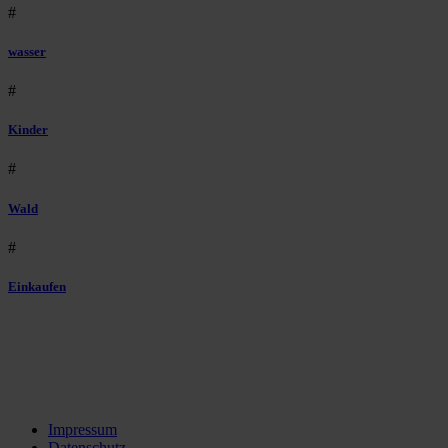
#
wasser
#
Kinder
#
Wald
#
Einkaufen
Impressum
Datenschutz