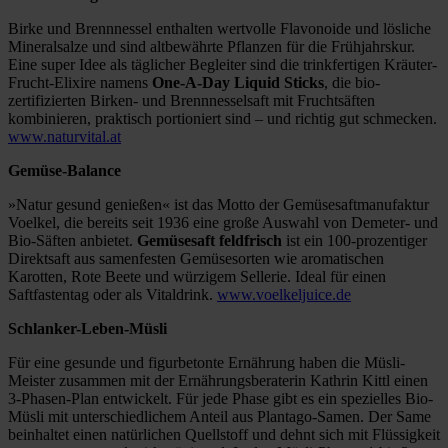
Birke und Brennnessel enthalten wertvolle Flavonoide und lösliche
Mineralsalze und sind altbewährte Pflanzen für die Frühjahrskur.
Eine super Idee als täglicher Begleiter sind die trinkfertigen Kräuter-
Frucht-Elixire namens
One-A-Day Liquid Sticks
, die bio-
zertifizierten Birken- und Brennnesselsaft mit Fruchtsäften
kombinieren, praktisch portioniert sind – und richtig gut schmecken.
www.naturvital.at
Gemüse-Balance
»Natur gesund genießen« ist das Motto der Gemüsesaftmanufaktur
Voelkel, die bereits seit 1936 eine große Auswahl von Demeter- und
Bio-Säften anbietet.
Gemüsesaft feldfrisch
ist ein 100-prozentiger
Direktsaft aus samenfesten Gemüsesorten wie aromatischen
Karotten, Rote Beete und würzigem Sellerie. Ideal für einen
Saftfastentag oder als Vitaldrink.
www.voelkeljuice.de
Schlanker-Leben-Müsli
Für eine gesunde und figurbetonte Ernährung haben die Müsli-
Meister zusammen mit der Ernährungsberaterin Kathrin Kittl einen
3-Phasen-Plan entwickelt. Für jede Phase gibt es ein spezielles Bio-
Müsli mit unterschiedlichem Anteil aus Plantago-Samen. Der Same
beinhaltet einen natürlichen Quellstoff und dehnt sich mit Flüssigkeit