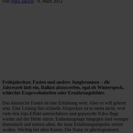
von
Nina Jaksch
·
8. März 2012
Frühjahrskur, Fasten und andere Jungbrunnen – die
Jahreszeit lädt ein, Ballast abzuwerfen, egal ob Winterspeck,
schlechte Essgewohnheiten oder Ernährungsfehler.
Das klassische Fasten ist eine Erfahrung wert. Aber es will gelernt
sein. Eine Lösung fürs schnelle Abspecken ist es meist nicht, weil
viele den Jojo-Effekt unterschätzen und gepurzelte Kilos flugs
wieder auf der Hüfte sitzen. Entlastungstage hingegen sind weniger
dramatisch und nutzen allen, die neue Ernährungsimpulse setzen
wollen. Wichtig bei allen Kuren: Die Natur ist glücksgesteuert,