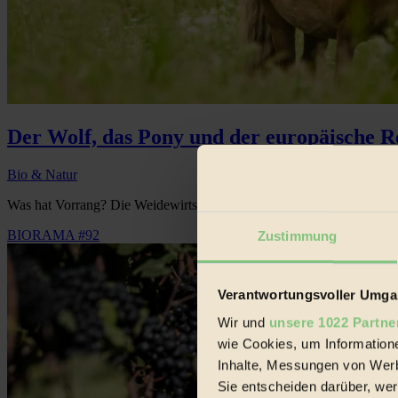
Der Wolf, das Pony und der europäische 
Bio & Natur
Was hat Vorrang? Die Weidewirtschaft oder das Wildtierrecht?...
BIORAMA #92
Zustimmung
Verantwortungsvoller Umgan
Wir und
unsere 1022 Partne
wie Cookies, um Information
Inhalte, Messungen von Werb
Sie entscheiden darüber, wer