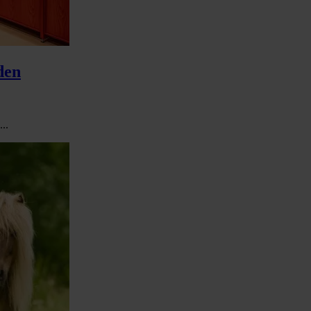
den
..