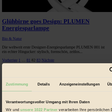
Glühbirne goes Design: PLUMEN
Energiesparlampe
Bio & Natur
Die weltweit erste Designer-Energiesparlampe PLUMEN 001 ist
ein echter Hingucker: stylisch, formschön, zeitlos...
Seitennummerierung
Vorherige
1
…
81
82
83
Nächste
der
Beiträge
Zustimmung
Details
Anzeigeneinstellungen
Üb
Verantwortungsvoller Umgang mit Ihren Daten
Wir und
unsere 1022 Partner
verarbeiten Ihre persönlichen 