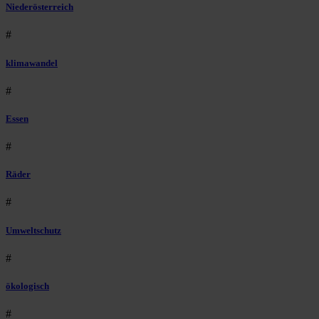
Niederösterreich
#
klimawandel
#
Essen
#
Räder
#
Umweltschutz
#
ökologisch
#