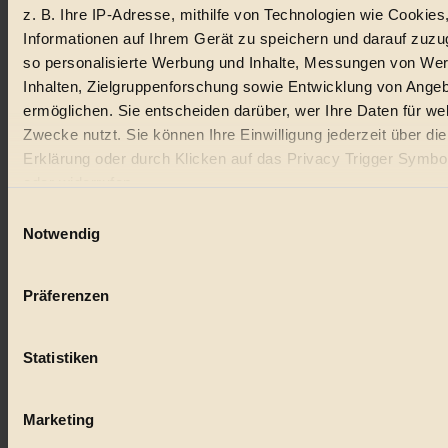
z. B. Ihre IP-Adresse, mithilfe von Technologien wie Cookies
Informationen auf Ihrem Gerät zu speichern und darauf zuzu
so personalisierte Werbung und Inhalte, Messungen von We
Inhalten, Zielgruppenforschung sowie Entwicklung von Ange
ermöglichen. Sie entscheiden darüber, wer Ihre Daten für we
Zwecke nutzt. Sie können Ihre Einwilligung jederzeit über di
Erklärung oder durch Klicken auf das Privacy Trigger Symbo
oder widerrufen
Einwilligungsauswahl
Wenn Sie es erlauben, würden wir auch gerne:
Notwendig
Informationen über Ihre geografische Lage erfassen, 
auf einige Meter genau sein können
Präferenzen
Ihr Gerät durch aktives Scannen nach bestimmten 
(Fingerprinting) identifizieren
Statistiken
Erfahren Sie mehr darüber, wie Ihre persönlichen Daten verar
werden, und legen Sie Ihre Präferenzen im
Abschnitt Einzel
fest.
Marketing