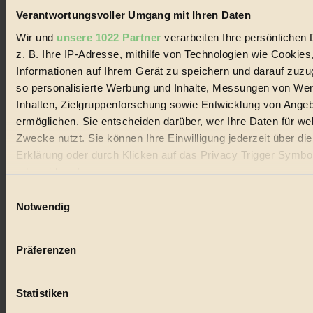
Verantwortungsvoller Umgang mit Ihren Daten
Wir und
unsere 1022 Partner
verarbeiten Ihre persönlichen 
z. B. Ihre IP-Adresse, mithilfe von Technologien wie Cookies
Informationen auf Ihrem Gerät zu speichern und darauf zuzu
so personalisierte Werbung und Inhalte, Messungen von We
Inhalten, Zielgruppenforschung sowie Entwicklung von Ange
ermöglichen. Sie entscheiden darüber, wer Ihre Daten für we
Zwecke nutzt. Sie können Ihre Einwilligung jederzeit über di
Erklärung oder durch Klicken auf das Privacy Trigger Symbo
oder widerrufen
Einwilligungsauswahl
Wenn Sie es erlauben, würden wir auch gerne:
Notwendig
Informationen über Ihre geografische Lage erfassen, 
auf einige Meter genau sein können
Präferenzen
Ihr Gerät durch aktives Scannen nach bestimmten 
(Fingerprinting) identifizieren
Statistiken
Erfahren Sie mehr darüber, wie Ihre persönlichen Daten verar
werden, und legen Sie Ihre Präferenzen im
Abschnitt Einzel