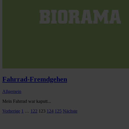
Fahrrad-Fremdgehen
Allgemein
Mein Fahrrad war kaputt...
Seitennummerierung
Vorherige
1
…
122
123
124
125
Nächste
der
Beiträge