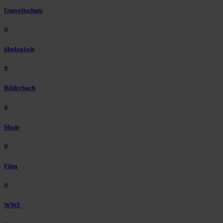
Umweltschutz
#
ökologisch
#
Bilderbuch
#
Mode
#
Film
#
WWF