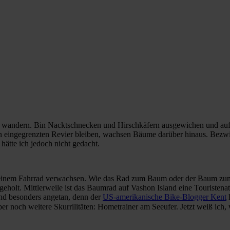
wandern. Bin Nacktschnecken und Hirschkäfern ausgewichen und auf I
n eingegrenzten Revier bleiben, wachsen Bäume darüber hinaus. Bezwi
ätte ich jedoch nicht gedacht.
inem Fahrrad verwachsen. Wie das Rad zum Baum oder der Baum zum Ra
geholt. Mittlerweile ist das Baumrad auf Vashon Island eine Touristena
nd besonders angetan, denn der
US-amerikanische Bike-Blogger Kent
h
aber noch weitere Skurrilitäten: Hometrainer am Seeufer. Jetzt weiß ich,