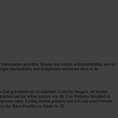
nteressantes gestoßen: Bäume sind extrem widerstandsfähig, und sie
ngen Stacheldrähte und Holzpfosten und bauen diese in ihr
d gekommen ist, ist ungeklärt. Gerüchte besagen, ein kleiner
ttraktion und hat selbst Autoren wie zB.
Guy Berkeley Breathed zu
at extra einen Ausflug dorthin gemacht und sich und seine Freunde
 wo das Biker-Paradies zu Hause ist. 😉