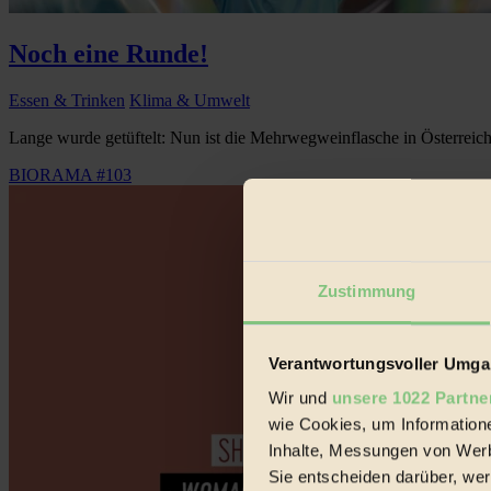
Noch eine Runde!
Essen & Trinken
Klima & Umwelt
Lange wurde getüftelt: Nun ist die Mehrwegweinflasche in Österreich e
BIORAMA #103
Zustimmung
Verantwortungsvoller Umgan
Wir und
unsere 1022 Partne
wie Cookies, um Information
Inhalte, Messungen von Werb
Sie entscheiden darüber, wer