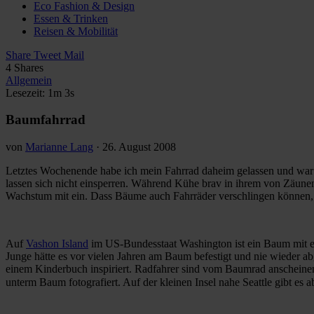
Eco Fashion & Design
Essen & Trinken
Reisen & Mobilität
Share
Tweet
Mail
4
Shares
Allgemein
Lesezeit: 1m 3s
Baumfahrrad
von
Marianne Lang
·
26. August 2008
Letztes Wochenende habe ich mein Fahrrad daheim gelassen und war 
lassen sich nicht einsperren. Während Kühe brav in ihrem von Zäune
Wachstum mit ein. Dass Bäume auch Fahrräder verschlingen können, h
Auf
Vashon Island
im US-Bundesstaat Washington ist ein Baum mit e
Junge hätte es vor vielen Jahren am Baum befestigt und nie wieder ab
einem Kinderbuch inspiriert
. Radfahrer sind vom Baumrad anscheine
unterm Baum fotografiert. Auf der kleinen Insel nahe Seattle gibt es 