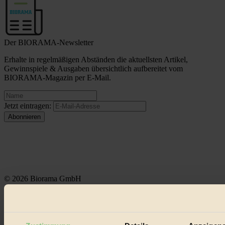
Der BIORAMA-Newsletter
Erhalte in regelmäßigen Abständen die aktuellsten Artikel,
Gewinnspiele & Ausgaben übersichtlich aufbereitet vom
BIORAMA-Magazin per E-Mail.
Jetzt eintragen:
© 2026 Biorama GmbH
Impressum & Disclaimer
Datenschutz
Mediadaten