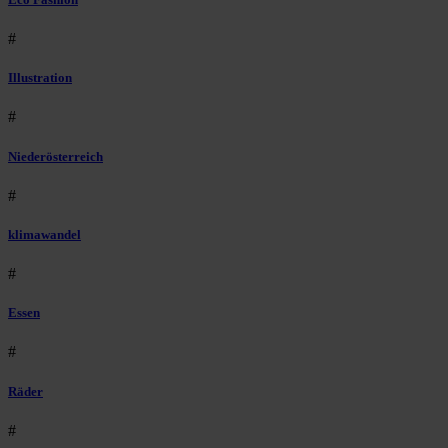
#
Illustration
#
Niederösterreich
#
klimawandel
#
Essen
#
Räder
#