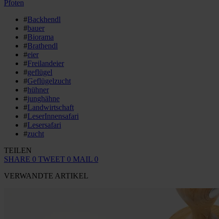
Pfoten
#
Backhendl
#
bauer
#
Biorama
#
Brathendl
#
eier
#
Freilandeier
#
geflügel
#
Geflügelzucht
#
hühner
#
junghähne
#
Landwirtschaft
#
LeserInnensafari
#
Lesersafari
#
zucht
TEILEN
SHARE
0
TWEET
0
MAIL
0
VERWANDTE ARTIKEL