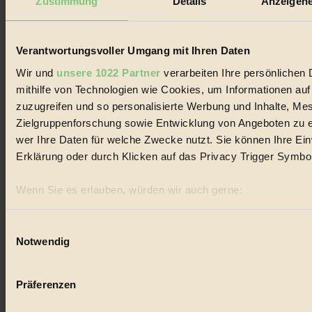
Zustimmung
Details
Anzeigene
Biorama steht für einen nachhaltigen Lebensstil und bewussten
Lebenswandel. Es ist eine moderne Plattform für Ideen, Menschen
und Produkte, ein Leitfaden im schnell wachsenden Markt des
Handels mit Bioprodukten, des Fair-Trade sowie der Branche
Verantwortungsvoller Umgang mit Ihren Daten
alternativer Energien.
Wir und
unsere 1022 Partner
verarbeiten Ihre persönlichen 
Social Media
mithilfe von Technologien wie Cookies, um Informationen au
22.601 Fans auf Facebook
zuzugreifen und so personalisierte Werbung und Inhalte, M
3.415 Follower auf Twitter
Folge uns auf Instagram
Zielgruppenforschung sowie Entwicklung von Angeboten zu e
Themen
wer Ihre Daten für welche Zwecke nutzt. Sie können Ihre Einw
#
Erklärung oder durch Klicken auf das Privacy Trigger Symbo
Bio
Wenn Sie es erlauben, würden wir auch gerne:
#
Informationen über Ihre geografische Lage erfassen, 
sein können
Nachhaltigkeit
Einwilligungsauswahl
Notwendig
Ihr Gerät durch aktives Scannen nach bestimmten Merk
#
Erfahren Sie mehr darüber, wie Ihre persönlichen Daten verar
Präferenzen im
Abschnitt Einzelheiten
fest.
Vegan
Präferenzen
#
BIORAMA.eu verwendet Cookies