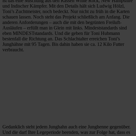
ist das eine Mischung aus den Rassen White Rock, New Hampshire
und Indischer Kämpfer. Mit den Details hält sich Ludwig Hölzl,
Toni’s Zuchtmeister, noch bedeckt. Nur nicht zu früh in die Karten
schauen lassen. Noch steht das Projekt schließlich am Anfang. Die
anderen Anforderungen – auch die mit den begrünten Freiluft-
Ausläufen – erfüllt man in Glein mit links. Mindeststandards sind
eben MINDESTstandards. Und die geben für Toni Hubmann
bestenfall die Richtung an. Das Schlachtalter erreichen Toni’s
Junghähne mit 95 Tagen. Bis dahin haben sie ca. 12 Kilo Futter
verbraucht.
Gedanklich steht jedem Junghahn auch eine Junghenne gegenüber.
Und die darf Ihre Legeperiode beenden, was zur Folge hat, dass es