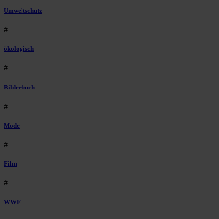
Umweltschutz
#
ökologisch
#
Bilderbuch
#
Mode
#
Film
#
WWF