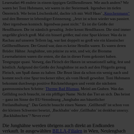
Lesersafari #6 endete in einem üppigen Grillhendlessen. Wie auch anders? Wir
waren bei Toni Hubmann, wir waren in der Steiermark. Irgendwo im tiefen
Österreich. Wie beim Löschenkohl, dachte ich mir. Wolf Haas’ „
Knochenmann“
und den Brenner in lebendiger Erinnerung. „Jetzt ist schon wieder was passiert.
Aber irgendwas komisch. Irgendwas passt nicht.“ Es ist die Größe der
Hendlhaxen. Die ist nämlich gewaltig. Jeder kennt Hendlhaxen. Die sind immer
ungefähr gleich groß. Mal ein bisserl größer, mal eine Spur kleiner. Was da in
Rachau auf unseren Tellern lag, war fast doppelt so groß wie ein klassischer
Grillhendlhaxen. Der Grund war, dass es keine Hendln waren. Es waren deren
Brüder. Hähne. Junghähne, um präzise zu sein, und wir, die Biorama
Lesersafaristen waren die ersten, die das in dieser Form gekostet haben.
Testgruppe quasi. Vorweg, das Fleisch der Haxen ist sensationell saftig, fest und
köstlich. Aufgrund der Größe der Junghähne ist auch auf den Flügerln genug
Fleisch, um Spaß daran zu haben. Die Brust lässt da schon ein wenig nach und
kommt noch eine Spur trockener rüber, als vom Hendl gewohnt. Toni Hubmann
bekommt durchwegs positive Rückmeldungen und verrät die nächsten
gastronomischen Schritte:
Therme Bad Blumau
, Meinl am Graben. Was das
Grillding noch braucht, ist ein pfiffiger Name. Nicht das Tier an sich. Das heisst
– ganz im Sinne der EU-Verordnung „Junghahn aus bäuerlicher
Freilandhaltung“. Das Gericht braucht einen Namen. ‚Grillhendl’ ist schon von
der kleinen Schwester besetzt, ‚Backhahn’ oder ‚Grillhahn’ ist denkbar unsexy.
‚Backhähnchen’? Never ever!
Die Junghähne werden übrigens auch direkt an Endkunden
verkauft. In ausgewählten
BILLA-Filialen
in Wien, Neulengbach