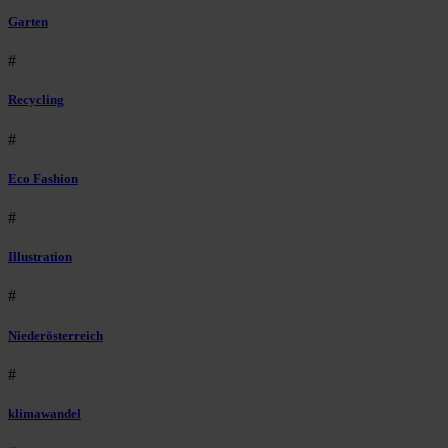
Garten
#
Recycling
#
Eco Fashion
#
Illustration
#
Niederösterreich
#
klimawandel