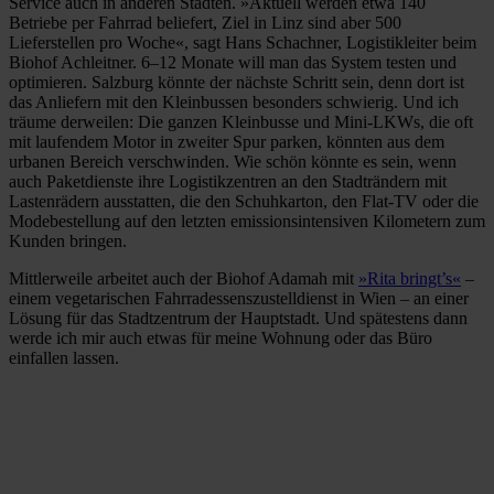
Service auch in anderen Städten. »Aktuell werden etwa 140
Betriebe per Fahrrad beliefert, Ziel in Linz sind aber 500
Lieferstellen pro Woche«, sagt Hans Schachner, Logistikleiter beim
Biohof Achleitner. 6–12 Monate will man das System testen und
optimieren. Salzburg könnte der nächste Schritt sein, denn dort ist
das Anliefern mit den Kleinbussen besonders schwierig. Und ich
träume derweilen: Die ganzen Kleinbusse und Mini-LKWs, die oft
mit laufendem Motor in zweiter Spur parken, könnten aus dem
urbanen Bereich verschwinden. Wie schön könnte es sein, wenn
auch Paketdienste ihre Logistikzentren an den Stadträndern mit
Lastenrädern ausstatten, die den Schuhkarton, den Flat-TV oder die
Modebestellung auf den letzten emissionsintensiven Kilometern zum
Kunden bringen.
Mittlerweile arbeitet auch der Biohof Adamah mit
»Rita bringt’s«
–
einem vegetarischen Fahrradessenszustelldienst in Wien – an einer
Lösung für das Stadtzentrum der Hauptstadt. Und spätestens dann
werde ich mir auch etwas für meine Wohnung oder das Büro
einfallen lassen.