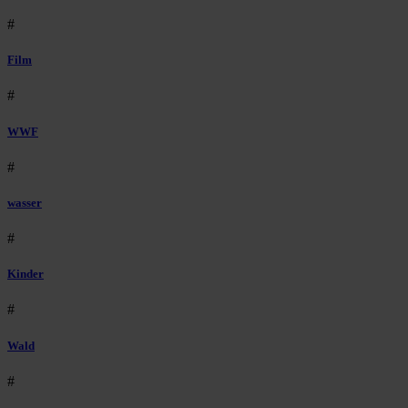
#
Film
#
WWF
#
wasser
#
Kinder
#
Wald
#