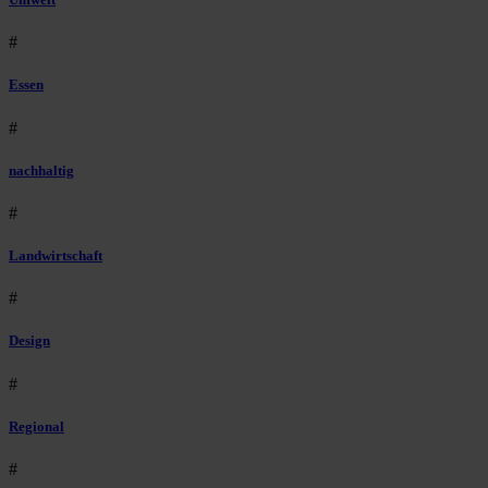
#
Essen
#
nachhaltig
#
Landwirtschaft
#
Design
#
Regional
#