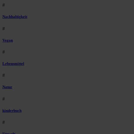
#
Nachhaltigkeit
#
Vegan
#
Lebensmittel
#
Natur
#
kinderbuch
#
Umwelt