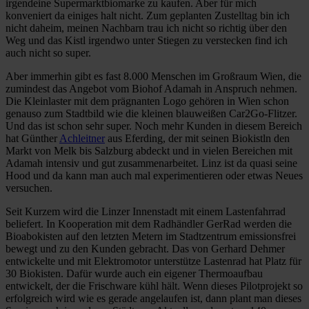
irgendeine Supermarktbiomarke zu kaufen. Aber für mich
konveniert da einiges halt nicht. Zum geplanten Zustelltag bin ich
nicht daheim, meinen Nachbarn trau ich nicht so richtig über den
Weg und das Kistl irgendwo unter Stiegen zu verstecken find ich
auch nicht so super.
Aber immerhin gibt es fast 8.000 Menschen im Großraum Wien, die
zumindest das Angebot vom Biohof Adamah in Anspruch nehmen.
Die Kleinlaster mit dem prägnanten Logo gehören in Wien schon
genauso zum Stadtbild wie die kleinen blauweißen Car2Go-Flitzer.
Und das ist schon sehr super. Noch mehr Kunden in diesem Bereich
hat Günther
Achleitner
aus Eferding, der mit seinen Biokistln den
Markt von Melk bis Salzburg abdeckt und in vielen Bereichen mit
Adamah intensiv und gut zusammenarbeitet. Linz ist da quasi seine
Hood und da kann man auch mal experimentieren oder etwas Neues
versuchen.
Seit Kurzem wird die Linzer Innenstadt mit einem Lastenfahrrad
beliefert. In Kooperation mit dem Radhändler GerRad werden die
Bioabokisten auf den letzten Metern im Stadtzentrum emissionsfrei
bewegt und zu den Kunden gebracht. Das von Gerhard Dehmer
entwickelte und mit Elektromotor unterstütze Lastenrad hat Platz für
30 Biokisten. Dafür wurde auch ein eigener Thermoaufbau
entwickelt, der die Frischware kühl hält. Wenn dieses Pilotprojekt so
erfolgreich wird wie es gerade angelaufen ist, dann plant man dieses