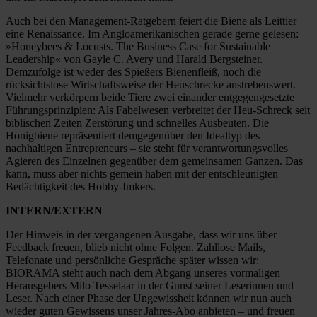
Auch bei den Management-Ratgebern feiert die Biene als Leittier
eine Renaissance. Im Angloamerikanischen gerade gerne gelesen:
»Honeybees & Locusts. The Business Case for Sustainable
Leadership« von Gayle C. Avery und Harald Bergsteiner.
Demzufolge ist weder des Spießers Bienenfleiß, noch die
rücksichtslose Wirtschaftsweise der Heuschrecke anstrebenswert.
Vielmehr verkörpern beide Tiere zwei einander entgegengesetzte
Führungsprinzipien: Als Fabelwesen verbreitet der Heu-Schreck seit
biblischen Zeiten Zerstörung und schnelles Ausbeuten. Die
Honigbiene repräsentiert demgegenüber den Idealtyp des
nachhaltigen Entrepreneurs – sie steht für verantwortungsvolles
Agieren des Einzelnen gegenüber dem gemeinsamen Ganzen. Das
kann, muss aber nichts gemein haben mit der entschleunigten
Bedächtigkeit des Hobby-Imkers.
INTERN/EXTERN
Der Hinweis in der vergangenen Ausgabe, dass wir uns über
Feedback freuen, blieb nicht ohne Folgen. Zahllose Mails,
Telefonate und persönliche Gespräche später wissen wir:
BIORAMA steht auch nach dem Abgang unseres vormaligen
Herausgebers Milo Tesselaar in der Gunst seiner Leserinnen und
Leser. Nach einer Phase der Ungewissheit können wir nun auch
wieder guten Gewissens unser Jahres-Abo anbieten – und freuen