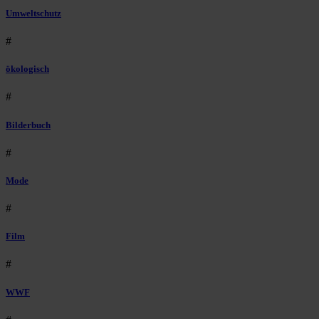
Umweltschutz
#
ökologisch
#
Bilderbuch
#
Mode
#
Film
#
WWF