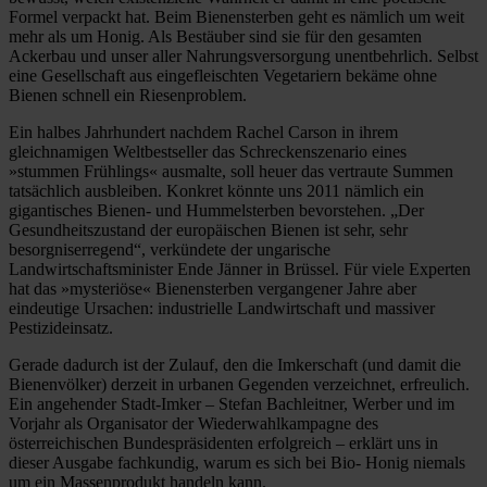
Formel verpackt hat. Beim Bienensterben geht es nämlich um weit
mehr als um Honig. Als Bestäuber sind sie für den gesamten
Ackerbau und unser aller Nahrungsversorgung unentbehrlich. Selbst
eine Gesellschaft aus eingefleischten Vegetariern bekäme ohne
Bienen schnell ein Riesenproblem.
Ein halbes Jahrhundert nachdem Rachel Carson in ihrem
gleichnamigen Weltbestseller das Schreckenszenario eines
»stummen Frühlings« ausmalte, soll heuer das vertraute Summen
tatsächlich ausbleiben. Konkret könnte uns 2011 nämlich ein
gigantisches Bienen- und Hummelsterben bevorstehen. „Der
Gesundheitszustand der europäischen Bienen ist sehr, sehr
besorgniserregend“, verkündete der ungarische
Landwirtschaftsminister Ende Jänner in Brüssel. Für viele Experten
hat das »mysteriöse« Bienensterben vergangener Jahre aber
eindeutige Ursachen: industrielle Landwirtschaft und massiver
Pestizideinsatz.
Gerade dadurch ist der Zulauf, den die Imkerschaft (und damit die
Bienenvölker) derzeit in urbanen Gegenden verzeichnet, erfreulich.
Ein angehender Stadt-Imker – Stefan Bachleitner, Werber und im
Vorjahr als Organisator der Wiederwahlkampagne des
österreichischen Bundespräsidenten erfolgreich – erklärt uns in
dieser Ausgabe fachkundig, warum es sich bei Bio- Honig niemals
um ein Massenprodukt handeln kann.