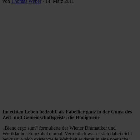
von
Thomas Weber
·
14. März 2011
Im echten Leben bedroht, als Fabeltier ganz in der Gunst des
Zeit- und Gemeinschaftsgeists: die Honigbiene
„Biene ergo sum“ formulierte der Wiener Dramatiker und
Wortklauber Franzobel einmal. Vermutlich war er sich dabei nicht
bewusst, welch existenzielle Wahrheit er damit in eine poetische