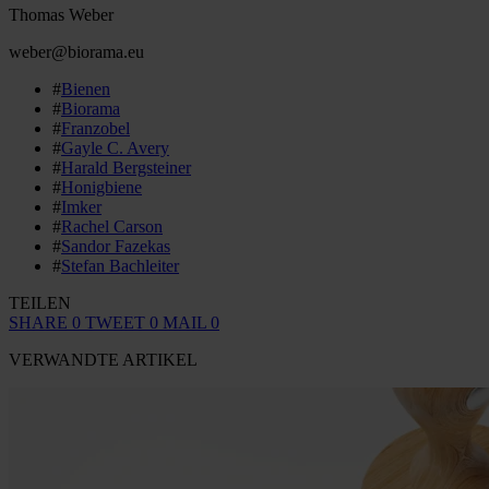
Thomas Weber
weber@biorama.eu
#
Bienen
#
Biorama
#
Franzobel
#
Gayle C. Avery
#
Harald Bergsteiner
#
Honigbiene
#
Imker
#
Rachel Carson
#
Sandor Fazekas
#
Stefan Bachleiter
TEILEN
SHARE
0
TWEET
0
MAIL
0
VERWANDTE ARTIKEL