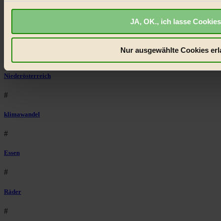
#
JA, OK., ich lasse Cookies
Illustration
Nur ausgewählte Cookies erl
#
Niederösterreich
#
klimawandel
#
Essen
#
Räder
#