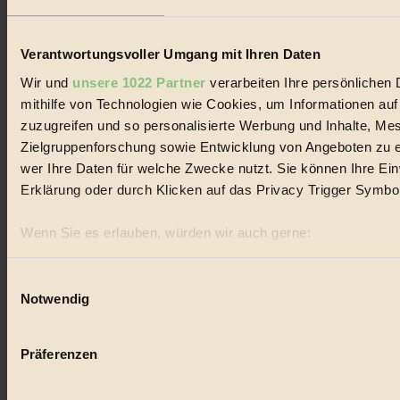
#
Verantwortungsvoller Umgang mit Ihren Daten
Regional
Wir und
unsere 1022 Partner
verarbeiten Ihre persönlichen 
#
mithilfe von Technologien wie Cookies, um Informationen au
zuzugreifen und so personalisierte Werbung und Inhalte, M
Garten
Zielgruppenforschung sowie Entwicklung von Angeboten zu e
#
wer Ihre Daten für welche Zwecke nutzt. Sie können Ihre Einw
Erklärung oder durch Klicken auf das Privacy Trigger Symbo
Recycling
Wenn Sie es erlauben, würden wir auch gerne:
#
Informationen über Ihre geografische Lage erfassen, 
Eco Fashion
sein können
Einwilligungsauswahl
Notwendig
Ihr Gerät durch aktives Scannen nach bestimmten Merk
#
Erfahren Sie mehr darüber, wie Ihre persönlichen Daten verar
Illustration
Präferenzen im
Abschnitt Einzelheiten
fest.
Präferenzen
#
BIORAMA.eu verwendet Cookies