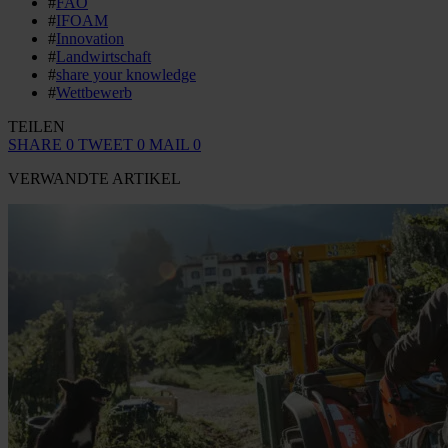
#
FAO
#
IFOAM
#
Innovation
#
Landwirtschaft
#
share your knowledge
#
Wettbewerb
TEILEN
SHARE
0
TWEET
0
MAIL
0
VERWANDTE ARTIKEL