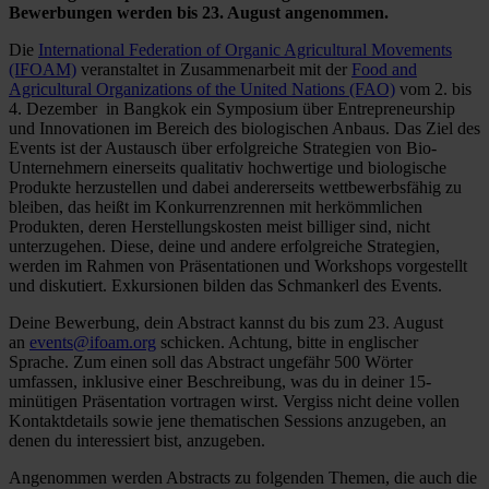
Bewerbungen werden bis 23. August angenommen.
Die
International Federation of Organic Agricultural Movements
(IFOAM)
veranstaltet in Zusammenarbeit mit der
Food and
Agricultural Organizations of the United Nations (FAO)
vom 2. bis
4. Dezember in Bangkok ein Symposium über Entrepreneurship
und Innovationen im Bereich des biologischen Anbaus. Das Ziel des
Events ist der Austausch über erfolgreiche Strategien von Bio-
Unternehmern einerseits qualitativ hochwertige und biologische
Produkte herzustellen und dabei andererseits wettbewerbsfähig zu
bleiben, das heißt im Konkurrenzrennen mit herkömmlichen
Produkten, deren Herstellungskosten meist billiger sind, nicht
unterzugehen. Diese, deine und andere erfolgreiche Strategien,
werden im Rahmen von Präsentationen und Workshops vorgestellt
und diskutiert. Exkursionen bilden das Schmankerl des Events.
Deine Bewerbung, dein Abstract kannst du bis zum 23. August
an
events@ifoam.org
schicken. Achtung, bitte in englischer
Sprache. Zum einen soll das Abstract ungefähr 500 Wörter
umfassen, inklusive einer Beschreibung, was du in deiner 15-
minütigen Präsentation vortragen wirst. Vergiss nicht deine vollen
Kontaktdetails sowie jene thematischen Sessions anzugeben, an
denen du interessiert bist, anzugeben.
Angenommen werden Abstracts zu folgenden Themen, die auch die