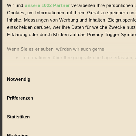
Wir und
unsere 1022 Partner
verarbeiten Ihre persönlichen D
Cookies, um Informationen auf Ihrem Gerät zu speichern und
Inhalte, Messungen von Werbung und Inhalten, Zielgruppenf
entscheiden darüber, wer Ihre Daten für welche Zwecke nutzt.
Ökofundi-Adventskalender
Jeden Tag ein neues Gewinnspiel.
Erklärung oder durch Klicken auf das Privacy Trigger Symbo
Zum Adventskalender
×
×
Wenn Sie es erlauben, würden wir auch gerne:
Informationen über Ihre geografische Lage erfassen, 
Ihr Gerät durch aktives Scannen nach bestimmten Merk
Einwilligungsauswahl
Erfahren Sie mehr darüber, wie Ihre persönlichen Daten vera
Notwendig
Einzelheiten
fest.
Dieser Artikel ist für Biorama-Mitglieder verfügbar
BIORAMA.eu verwendet Cookies
Hier einloggen
Präferenzen
biorama.eu
ist werbefinanziert und deswegen für dich ko
Noch kein Mitglied?
etwa selbst anonymisierte Statistiken dazu auslesen zu kön
Hier gratis registrieren
Statistiken
Videos von externen Plattformen anzuzeigen, oder auch, u
Bist du damit einverstanden?
Marketing