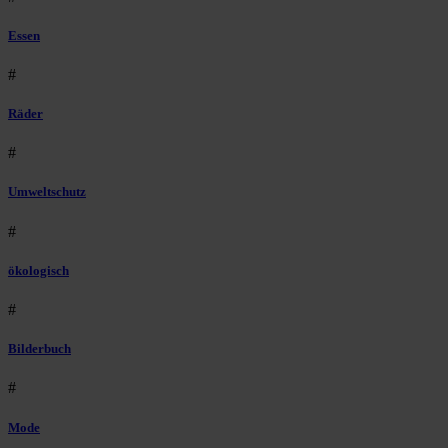
Essen
#
Räder
#
Umweltschutz
#
ökologisch
#
Bilderbuch
#
Mode