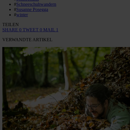
#
Schneeschuhwandern
#
Susanne Posegga
#
winter
TEILEN
SHARE
0
TWEET
0
MAIL
1
VERWANDTE ARTIKEL