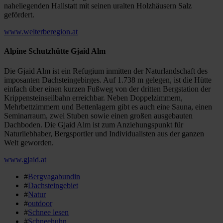
naheliegenden Hallstatt mit seinen uralten Holzhäusern Salz
gefördert.
www.welterberegion.at
Alpine Schutzhütte Gjaid Alm
Die Gjaid Alm ist ein Refugium inmitten der Naturlandschaft des
imposanten Dachsteingebirges. Auf 1.738 m gelegen, ist die Hütte
einfach über einen kurzen Fußweg von der dritten Bergstation der
Krippensteinseilbahn erreichbar. Neben Doppelzimmern,
Mehrbettzimmern und Bettenlagern gibt es auch eine Sauna, einen
Seminarraum, zwei Stuben sowie einen großen ausgebauten
Dachboden. Die Gjaid Alm ist zum Anziehungspunkt für
Naturliebhaber, Bergsportler und Individualisten aus der ganzen
Welt geworden.
www.gjaid.at
#
Bergvagabundin
#
Dachsteingebiet
#
Natur
#
outdoor
#
Schnee lesen
#
Schneehuhn