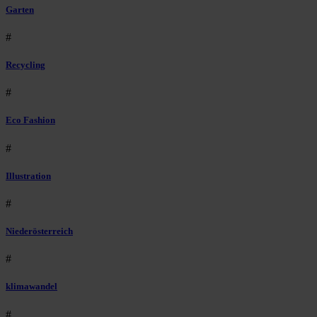
Garten
#
Recycling
#
Eco Fashion
#
Illustration
#
Niederösterreich
#
klimawandel
#