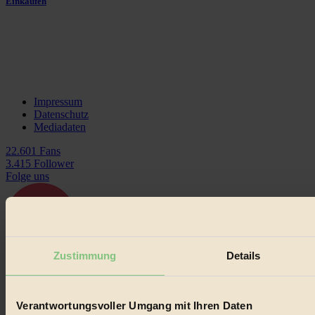
Einkaufen
Impressum
Datenschutz
Mediadaten
22.601 Fans
3.415 Follower
Folge uns
Bleibe auf dem Laufenden und verpasse keine
Zustimmung
Details
Neuigkeiten von BIORAMA.
Das BIORAMA Magazin auf Facebook.
Folge uns auf Facebook!
×
Verantwortungsvoller Umgang mit Ihren Daten