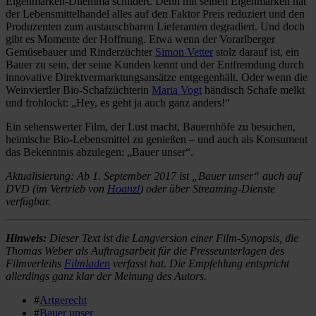
Eigenmarken-Dilemma schildert. Denn mit seinen Eigenmarken hat
der Lebensmittelhandel alles auf den Faktor Preis reduziert und den
Produzenten zum austauschbaren Lieferanten degradiert. Und doch
gibt es Momente der Hoffnung. Etwa wenn der Vorarlberger
Gemüsebauer und Rinderzüchter
Simon Vetter
stolz darauf ist, ein
Bauer zu sein, der seine Kunden kennt und der Entfremdung durch
innovative Direktvermarktungsansätze entgegenhält. Oder wenn die
Weinviertler Bio-Schafzüchterin
Maria Vogt
händisch Schafe melkt
und frohlockt: „Hey, es geht ja auch ganz anders!“
Ein sehenswerter Film, der Lust macht, Bauernhöfe zu besuchen,
heimische Bio-Lebensmittel zu genießen – und auch als Konsument
das Bekenntnis abzulegen: „Bauer unser“.
Aktualisierung: Ab 1. September 2017 ist „Bauer unser“ auch auf
DVD (im Vertrieb von
Hoanzl
) oder über Streaming-Dienste
verfügbar.
Hinweis:
Dieser Text ist die Langversion einer Film-Synopsis, die
Thomas Weber als Auftragsarbeit für die Presseunterlagen des
Filmverleihs
Filmladen
verfasst hat. Die Empfehlung entspricht
allerdings ganz klar der Meinung des Autors.
#
Artgerecht
#
Bauer unser