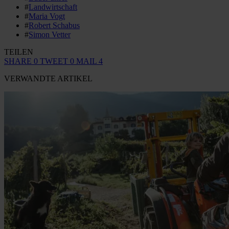
#
Landwirtschaft
#
Maria Vogt
#
Robert Schabus
#
Simon Vetter
TEILEN
SHARE
0
TWEET
0
MAIL
4
VERWANDTE ARTIKEL