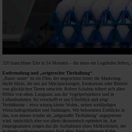
320 brauchbare Eier in 14 Monaten – die muss ein Legehuhn liefern, d
Entfremdung und „artgerechte Tierhaltung“
„Bauer unser“ ist ein Film, der ungeschönt hinter die Marketing-
Idylle blickt, die uns auf Milchpackungen, Eierkartons oder Bildern
von glücklichen Tieren umwirbt. Robert Schabus nähert sich allen
Höfen von oben. Langsam, aus der Vogelperspektive und in
Luftaufnahmen. So verschafft er uns Überblick und zeigt
Verhältnisse – etwa winzig kleine Wohn-, neben weitläufigen
Wirtschaftsgebäuden und Stallungen. Wir bekommen Einblicke in
das, was immer wieder als „artgemäße Tierhaltung“ angepriesen
wird, tatsächlich aber vor allem ökonomisch optimiert ist. Am
einprägsamsten zeigen das die Aufnahmen eines Melkroboters, der
in einem vollautomatisierten Stall ohne Stroh enthornte Kühe