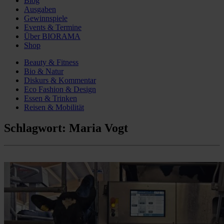
Blog
Ausgaben
Gewinnspiele
Events & Termine
Über BIORAMA
Shop
Beauty & Fitness
Bio & Natur
Diskurs & Kommentar
Eco Fashion & Design
Essen & Trinken
Reisen & Mobilität
Schlagwort:
Maria Vogt