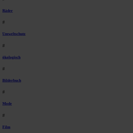
Räder
#
Umweltschutz
#
ökologisch
#
Bilderbuch
#
Mode
#
Film