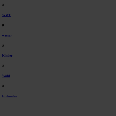
#
WWF
#
wasser
#
Kinder
#
Wald
#
Einkaufen