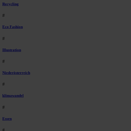
Recycling
#
Eco Fashion
#
Illustration
#
Niederösterreich
#
klimawandel
#
Essen
#