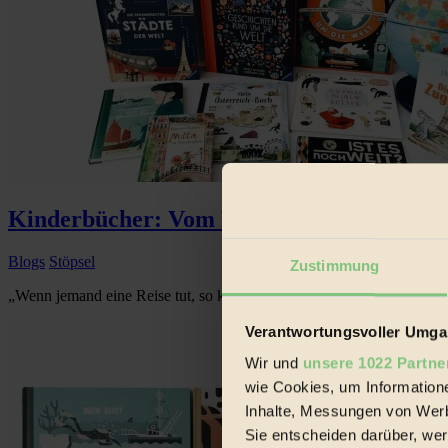
Kinderbücher: Vom Reisen um die Welt un
Blogs
Stöpsel
Zustimmung
„Wenn jemand eine Reise tut, so kann er was erzählen“, schrieb der de
Verantwortungsvoller Umgan
Wir und
unsere 1022 Partne
wie Cookies, um Information
Inhalte, Messungen von Werb
Sie entscheiden darüber, wer