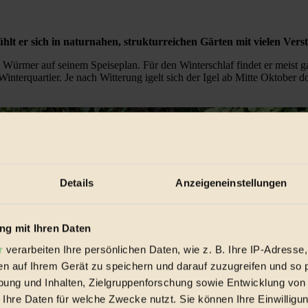
fühlt er sich in naturnahen, strukturreichen Gärten mit vielen V
ürmer auf seinem Speiseplan. Für den Winterschlaf findet er meist gan
terquartier. Je nach Witterung igelt sich der Igel ab Mitte Oktober dor
Details
Anzeigeneinstellungen
g mit Ihren Daten
r
verarbeiten Ihre persönlichen Daten, wie z. B. Ihre IP-Adresse,
en auf Ihrem Gerät zu speichern und darauf zuzugreifen und so 
ung und Inhalten, Zielgruppenforschung sowie Entwicklung von
 Ihre Daten für welche Zwecke nutzt. Sie können Ihre Einwilligun