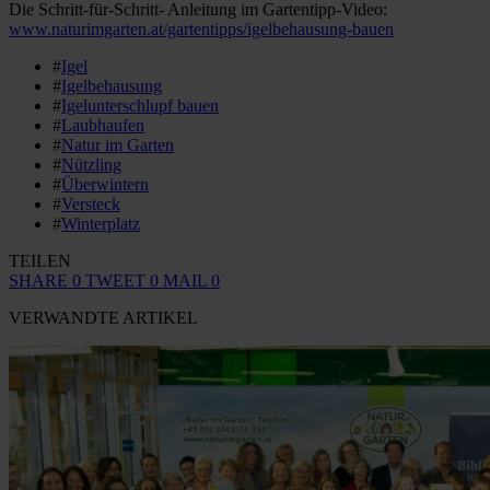
Die Schritt-für-Schritt- Anleitung im Gartentipp-Video:
www.naturimgarten.at/gartentipps/igelbehausung-bauen
#
Igel
#
Igelbehausung
#
Igelunterschlupf bauen
#
Laubhaufen
#
Natur im Garten
#
Nützling
#
Überwintern
#
Versteck
#
Winterplatz
TEILEN
SHARE
0
TWEET
0
MAIL
0
VERWANDTE ARTIKEL