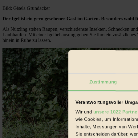
Bild: Gisela Grundacker
Der Igel ist ein gern gesehener Gast im Garten. Besonders wohl 
Als Nützling stehen Raupen, verschiedenste Insekten, Schnecken und W
Laubhaufen. Mit einer Igelbehausung geben Sie ihm ein zusätzliches Win
hinein in Ruhe zu lassen.
Zustimmung
Verantwortungsvoller Umgan
Wir und
unsere 1022 Partne
wie Cookies, um Information
Inhalte, Messungen von Werb
Sie entscheiden darüber, wer