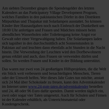
Am siebten Dezember gingen die Spendengelder des letzten
Kalenders an das Participatory Village Development Program,
welches Familien in den pakistanischen Dörfer in den Distrikten
Mirpurkhas und Thapakar mit Solarlampen ausstattet. So können
Kinder ihre Hausaufgaben noch nach Einbruch der Dunkelheit um
18:00 Uhr anfertigen und Frauen und Mädchen müssen beim
abendlichen Wasserholen oder Toilettengang keine Angst vor
Gewalt oder einer Vergewaltigung haben. Die Solarlampen laden
sich tagsüber in den durchschnittlich acht Sonnenstunden in
Pakistan auf und leuchten dann ebenfalls acht Stunden in die Nacht
hinein. Die Verwendung der Leuchten wird den Dorfbewohnern
genau erklärt und auch, dass Frauen sie verwenden dürfen und
sollen. So werden Frauen und Kinder in der Bildung unterstützt.
Das waren nur zwei von 24 großartigen Hilfsprojekten, die die Welt
ein Stück weit verbessern und benachteiligten Menschen, Tieren
oder der Umwelt helfen. Wer dieses Jahr Gutes tun möchte, anstatt
sich 24 Mal über Schokolade zu freuen, kann den Adventskalender
im Internet unter
www.24-gute-taten.de/adventskalender
bestellen
und 24, 48 oder 96 Euro dafür spenden. Damit werden täglich ein,
zwei oder sogar vier Taten umgesetzt. Auch für Schulen und Firmen
ist der Kalender erhältlich, als Unterrichtsmaterial oder
Kundengeschenk.