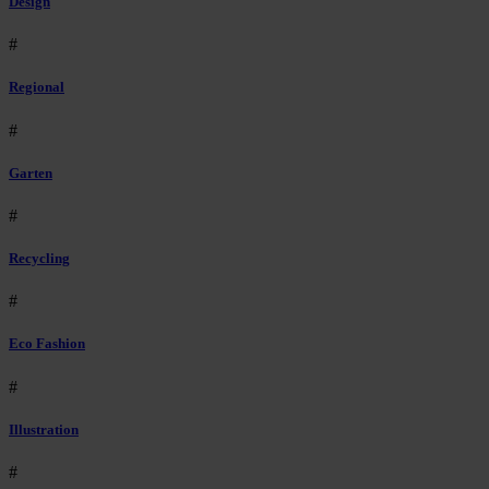
Design
#
Regional
#
Garten
#
Recycling
#
Eco Fashion
#
Illustration
#