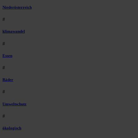
Niederösterreich
#
klimawandel
#
Essen
#
Räder
#
Umweltschutz
#
ökologisch