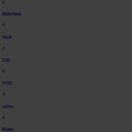
#
Bilderbuch
#
Mode
#
Film
#
WWF
#
wasser
#
Kinder