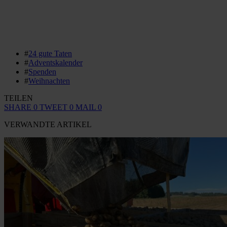
#
24 gute Taten
#
Adventskalender
#
Spenden
#
Weihnachten
TEILEN
SHARE
0
TWEET
0
MAIL
0
VERWANDTE ARTIKEL