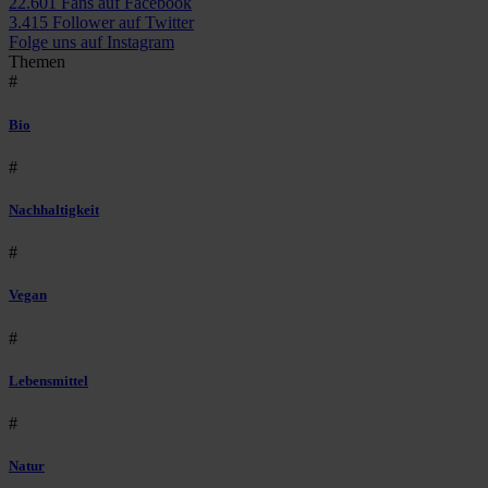
22.601 Fans auf Facebook
3.415 Follower auf Twitter
Folge uns auf Instagram
Themen
#
Bio
#
Nachhaltigkeit
#
Vegan
#
Lebensmittel
#
Natur