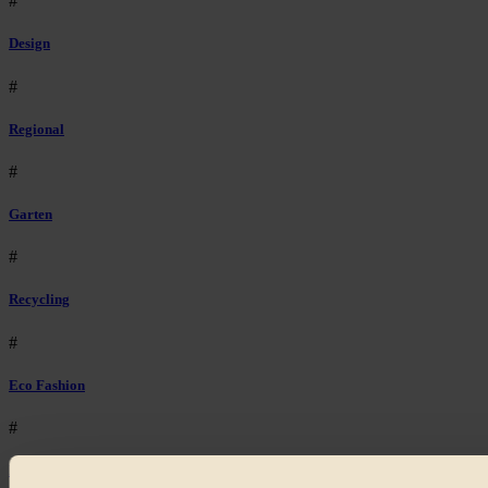
#
Design
#
Regional
#
Garten
#
Recycling
#
Eco Fashion
#
Illustration