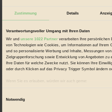
#
Zustimmung
Details
Anzeig
Niederösterreich
#
Verantwortungsvoller Umgang mit Ihren Daten
klimawandel
Wir und
unsere 1022 Partner
verarbeiten Ihre persönlichen D
von Technologien wie Cookies, um Informationen auf Ihrem G
#
und so personalisierte Werbung und Inhalte, Messungen von
Essen
Zielgruppenforschung sowie Entwicklung von Angeboten zu e
Ihre Daten für welche Zwecke nutzt. Sie können Ihre Einwilli
#
oder durch Klicken auf das Privacy Trigger Symbol ändern o
Räder
Wenn Sie es erlauben, würden wir auch gerne:
#
Informationen über Ihre geografische Lage erfassen, 
können
Umweltschutz
Einwilligungsauswahl
Notwendig
Ihr Gerät durch aktives Scannen nach bestimmten Merk
#
Erfahren Sie mehr darüber, wie Ihre persönlichen Daten verar