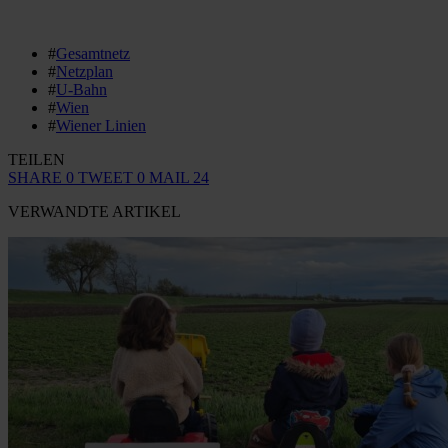
#
Gesamtnetz
#
Netzplan
#
U-Bahn
#
Wien
#
Wiener Linien
TEILEN
SHARE
0
TWEET
0
MAIL
24
VERWANDTE ARTIKEL