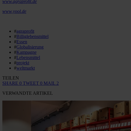
www.agraprofit.de
www.yool.de
#
agraprofit
#
Billiglebensmittel
#
Essen
#
Globalisierung
#
Kampagne
#
Lebensmittel
#
projekt
#
weltmarkt
TEILEN
SHARE
0
TWEET
0
MAIL
2
VERWANDTE ARTIKEL