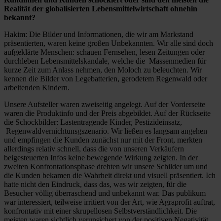
Realität der globalisierten Lebensmittelwirtschaft ohnehin
bekannt?
Hakim: Die Bilder und Informationen, die wir am Markstand
präsentierten, waren keine großen Unbekannten. Wir alle sind doch
aufgeklärte Menschen: schauen Fernsehen, lesen Zeitungen oder
durchleben Lebensmittelskandale, welche die Massenmedien für
kurze Zeit zum Anlass nehmen, den Moloch zu beleuchten. Wir
kennen die Bilder von Legebatterien, gerodetem Regenwald oder
arbeitenden Kindern.
Unsere Aufsteller waren zweiseitig angelegt. Auf der Vorderseite
waren die Produktinfo und der Preis abgebildet. Auf der Rückseite
die Schockbilder: Lastentragende Kinder, Pestizideinsatz,
Regenwaldvernichtunsgszenario. Wir ließen es langsam angehen
und empfingen die Kunden zunächst nur mit der Front, merkten
allerdings relativ schnell, dass die von unseren Verkäufern
beigesteuerten Infos keine bewegende Wirkung zeigten. In der
zweiten Konfrontationsphase drehten wir unsere Schilder um und
die Kunden bekamen die Wahrheit direkt und visuell präsentiert. Ich
hatte nicht den Eindruck, dass das, was wir zeigten, für die
Besucher völlig überraschend und unbekannt war. Das publikum
war interessiert, teilweise irritiert von der Art, wie Agraprofit auftrat,
konfrontativ mit einer skrupellosen Selbstverständlichkeit. Die
meisten waren sichtlich verunsichert von der positiven Negativität,