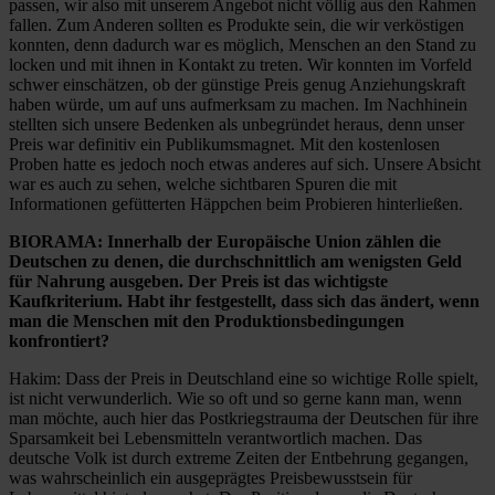
passen, wir also mit unserem Angebot nicht völlig aus den Rahmen
fallen. Zum Anderen sollten es Produkte sein, die wir verköstigen
konnten, denn dadurch war es möglich, Menschen an den Stand zu
locken und mit ihnen in Kontakt zu treten. Wir konnten im Vorfeld
schwer einschätzen, ob der günstige Preis genug Anziehungskraft
haben würde, um auf uns aufmerksam zu machen. Im Nachhinein
stellten sich unsere Bedenken als unbegründet heraus, denn unser
Preis war definitiv ein Publikumsmagnet. Mit den kostenlosen
Proben hatte es jedoch noch etwas anderes auf sich. Unsere Absicht
war es auch zu sehen, welche sichtbaren Spuren die mit
Informationen gefütterten Häppchen beim Probieren hinterließen.
BIORAMA: Innerhalb der Europäische Union zählen die
Deutschen zu denen, die durchschnittlich am wenigsten Geld
für Nahrung ausgeben. Der Preis ist das wichtigste
Kaufkriterium. Habt ihr festgestellt, dass sich das ändert, wenn
man die Menschen mit den Produktionsbedingungen
konfrontiert?
Hakim: Dass der Preis in Deutschland eine so wichtige Rolle spielt,
ist nicht verwunderlich. Wie so oft und so gerne kann man, wenn
man möchte, auch hier das Postkriegstrauma der Deutschen für ihre
Sparsamkeit bei Lebensmitteln verantwortlich machen. Das
deutsche Volk ist durch extreme Zeiten der Entbehrung gegangen,
was wahrscheinlich ein ausgeprägtes Preisbewusstsein für