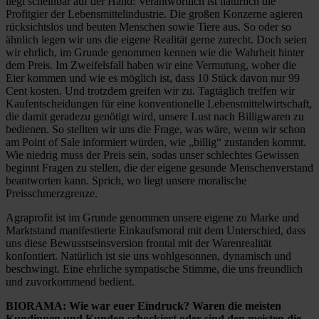
liegt scheinbar auf der Hand: Verantwortlich ist natürlich die
Profitgier der Lebensmittelindustrie. Die großen Konzerne agieren
rücksichtslos und beuten Menschen sowie Tiere aus. So oder so
ähnlich legen wir uns die eigene Realität gerne zurecht. Doch seien
wir ehrlich, im Grunde genommen kennen wie die Wahrheit hinter
dem Preis. Im Zweifelsfall haben wir eine Vermutung, woher die
Eier kommen und wie es möglich ist, dass 10 Stück davon nur 99
Cent kosten. Und trotzdem greifen wir zu. Tagtäglich treffen wir
Kaufentscheidungen für eine konventionelle Lebensmittelwirtschaft,
die damit geradezu genötigt wird, unsere Lust nach Billigwaren zu
bedienen. So stellten wir uns die Frage, was wäre, wenn wir schon
am Point of Sale informiert würden, wie „billig“ zustanden kommt.
Wie niedrig muss der Preis sein, sodas unser schlechtes Gewissen
beginnt Fragen zu stellen, die der eigene gesunde Menschenverstand
beantworten kann. Sprich, wo liegt unsere moralische
Preisschmerzgrenze.
Agraprofit ist im Grunde genommen unsere eigene zu Marke und
Marktstand manifestierte Einkaufsmoral mit dem Unterschied, dass
uns diese Bewusstseinsversion frontal mit der Warenrealität
konfontiert. Natürlich ist sie uns wohlgesonnen, dynamisch und
beschwingt. Eine ehrliche sympatische Stimme, die uns freundlich
und zuvorkommend bedient.
BIORAMA: Wie war euer Eindruck? Waren die meisten
Kundinnen und Kunden schockiert oder sind den meisten die