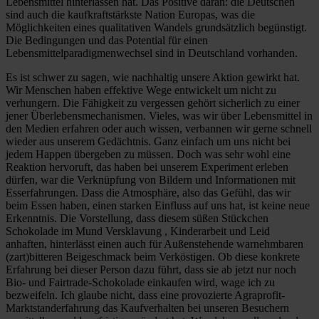
Lebensmittel hinterlassen hat. Das Positive daran: die Deutschen
sind auch die kaufkraftstärkste Nation Europas, was die
Möglichkeiten eines qualitativen Wandels grundsätzlich begünstigt.
Die Bedingungen und das Potential für einen
Lebensmittelparadigmenwechsel sind in Deutschland vorhanden.
Es ist schwer zu sagen, wie nachhaltig unsere Aktion gewirkt hat.
Wir Menschen haben effektive Wege entwickelt um nicht zu
verhungern. Die Fähigkeit zu vergessen gehört sicherlich zu einer
jener Überlebensmechanismen. Vieles, was wir über Lebensmittel in
den Medien erfahren oder auch wissen, verbannen wir gerne schnell
wieder aus unserem Gedächtnis. Ganz einfach um uns nicht bei
jedem Happen übergeben zu müssen. Doch was sehr wohl eine
Reaktion hervoruft, das haben bei unserem Experiment erleben
dürfen, war die Verknüpfung von Bildern und Informationen mit
Esserfahrungen. Dass die Atmosphäre, also das Gefühl, das wir
beim Essen haben, einen starken Einfluss auf uns hat, ist keine neue
Erkenntnis. Die Vorstellung, dass diesem süßen Stückchen
Schokolade im Mund Versklavung , Kinderarbeit und Leid
anhaften, hinterlässt einen auch für Außenstehende warnehmbaren
(zart)bitteren Beigeschmack beim Verköstigen. Ob diese konkrete
Erfahrung bei dieser Person dazu führt, dass sie ab jetzt nur noch
Bio- und Fairtrade-Schokolade einkaufen wird, wage ich zu
bezweifeln. Ich glaube nicht, dass eine provozierte Agraprofit-
Marktstanderfahrung das Kaufverhalten bei unseren Besuchern