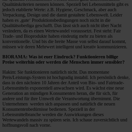
Qualitätskriterien nennen können. Speziell bei Lebensmitteln gibt es
jedoch etablierte Werte: z.B. Hygiene, Geschmack, aber auch
Verpackung, Design und die damit gestaltete Lebenswelt. Leider
haben es ‚gute‘ Produktionsbedingungen noch nicht in die
Qualitätsoberliga geschafft. Das lässt sich auch nicht über Nacht
verändern, da es einen Wertewandel voraussetzt. Fest steht: Fair
Trade- und Bioprodukte haben eindeutig mehr zu bieten als
konventionelle. Und bis die breite Masse von selbst darauf kommt,
müssen wir deren Mehrwert intelligent und kreativ kommunizieren.
BIORAMA: Was ist euer Eindruck? Funktionieren billige
Preise weiterhin oder werden die Menschen immer sensibler?
Hakim: Sie funktionieren natürlich nicht. Das momentane
Preis/Leistungs-System ist hochgradig instabil. Ich persönlich denke,
dass in den nächsten 10 Jahren der Anteil von Bio- und Fairtrade-
Lebensmitteln exponentiell anwachsen wird. Es wächst eine neue
Generation an mündigen Konsumenten heran, die für sich, für
andere und für ihre Umwelt die Verantwortung übernimmt. Die
Unternehmen werden sich anpassen und natürlich die neuen
Konsumentenbedürnisse bedienen. Speziell in der
Lebensmittelbranche werden die Auswirkungen dieses
Wertewandels massiv zu spüren sein. Ich schaue zuversichtlich und
hoffnungsvoll nach vorne.