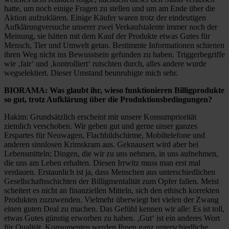
hatte, um noch einige Fragen zu stellen und um am Ende über die
Aktion aufzuklären. Einige Käufer waren trotz der eindeutigen
Aufklärungversuche unserer zwei Verkaufstalente immer noch der
Meinung, sie hätten mit dem Kauf der Produkte etwas Gutes für
Mensch, Tier und Umwelt getan. Bestimmte Informationen schienen
ihren Weg nicht ins Bewusstsein gefunden zu haben. Triggerbegriffe
wie ‚fair‘ und ‚kontrolliert‘ rutschten durch, alles andere wurde
wegselektiert. Dieser Umstand beunruhigte mich sehr.
BIORAMA: Was glaubt ihr, wieso funktionieren Billigprodukte
so gut, trotz Aufklärung über die Produktionsbedingungen?
Hakim: Grundsätzlich erscheint mir unsere Konsumpriorität
ziemlich verschoben. Wir geben gut und gerne unser ganzes
Erspartes für Neuwagen, Flachbildschirme, Mobiltelefone und
anderen sinnlosen Krimskram aus. Geknausert wird aber bei
Lebensmitteln; Dingen, die wir zu uns nehmen, in uns aufnehmen,
die uns am Leben erhalten. Diesen Irrwitz muss man erst mal
verdauen. Erstaunlich ist ja, dass Menschen aus unterschiedlichen
Gesellschaftsschichten der Billigmentalität zum Opfer fallen. Meist
scheitert es nicht an finanziellen Mitteln, sich den ethisch korrekten
Produkten zuzuwenden. Vielmehr überwiegt bei vielen der Zwang
einen guten Deal zu machen. Das Gefühl kennen wir alle: Es ist toll,
etwas Gutes günstig erworben zu haben. ‚Gut‘ ist ein anderes Wort
für Qualität. Konsumenten werden Ihnen ganz unterschiedliche