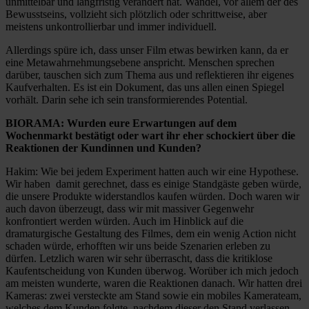
unmittelbar und langfristig verändert hat. Wandel, vor allem der des
Bewusstseins, vollzieht sich plötzlich oder schrittweise, aber
meistens unkontrollierbar und immer individuell.
Allerdings spüre ich, dass unser Film etwas bewirken kann, da er
eine Metawahrnehmungsebene anspricht. Menschen sprechen
darüber, tauschen sich zum Thema aus und reflektieren ihr eigenes
Kaufverhalten. Es ist ein Dokument, das uns allen einen Spiegel
vorhält. Darin sehe ich sein transformierendes Potential.
BIORAMA: Wurden eure Erwartungen auf dem
Wochenmarkt bestätigt oder wart ihr eher schockiert über die
Reaktionen der Kundinnen und Kunden?
Hakim: Wie bei jedem Experiment hatten auch wir eine Hypothese.
Wir haben damit gerechnet, dass es einige Standgäste geben würde,
die unsere Produkte widerstandlos kaufen würden. Doch waren wir
auch davon überzeugt, dass wir mit massiver Gegenwehr
konfrontiert werden würden. Auch im Hinblick auf die
dramaturgische Gestaltung des Filmes, dem ein wenig Action nicht
schaden würde, erhofften wir uns beide Szenarien erleben zu
dürfen. Letzlich waren wir sehr überrascht, dass die kritiklose
Kaufentscheidung von Kunden überwog. Worüber ich mich jedoch
am meisten wunderte, waren die Reaktionen danach. Wir hatten drei
Kameras: zwei versteckte am Stand sowie ein mobiles Kamerateam,
welches dem Kunden folgte, nachdem dieser den Stand verlassen