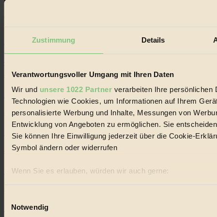
Handels mit Bioprodukten, des Fair-Trade sowie der Branche
alternativer Energien.
Social Media
Zustimmung
Details
A
22.601 Fans auf Facebook
3.415 Follower auf Twitter
Folge uns auf Instagram
Themen
Verantwortungsvoller Umgang mit Ihren Daten
#
Wir und
unsere 1022 Partner
verarbeiten Ihre persönlichen D
Bio
Technologien wie Cookies, um Informationen auf Ihrem Gerät
personalisierte Werbung und Inhalte, Messungen von Werbun
#
Entwicklung von Angeboten zu ermöglichen. Sie entscheiden 
Nachhaltigkeit
Sie können Ihre Einwilligung jederzeit über die Cookie-Erklä
Symbol ändern oder widerrufen
#
Wenn Sie es erlauben, würden wir auch gerne:
Vegan
Informationen über Ihre geografische Lage erfassen, 
#
Ihr Gerät durch aktives Scannen nach bestimmten Merk
Einwilligungsauswahl
Notwendig
Erfahren Sie mehr darüber, wie Ihre persönlichen Daten vera
Lebensmittel