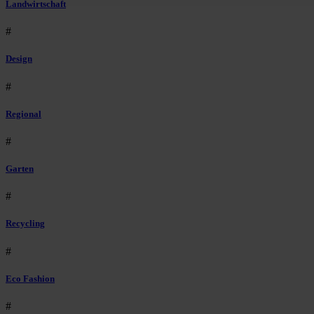
Landwirtschaft
#
Design
#
Regional
#
Garten
#
Recycling
#
Eco Fashion
#