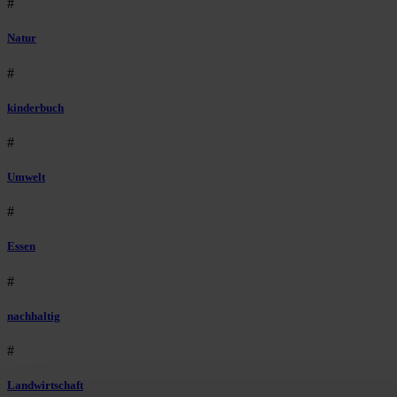
#
Natur
#
kinderbuch
#
Umwelt
#
Essen
#
nachhaltig
#
Landwirtschaft