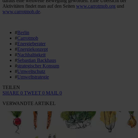
daraus eine weltweite Bewegung geworden. Eine Übersicht der
Aktivitäten findet man auf den Seiten
www.carrotmob.org
und
www.carrotmob.de
.
#
Berlin
#
Carrotmob
#
Energieberater
#
Energiekonzept
#
Nachhaltigkeit
#
Sebastian Backhaus
#
strategischer Konsum
#
Umweltschutz
#
Umweltstrategie
TEILEN
SHARE
0
TWEET
0
MAIL
0
VERWANDTE ARTIKEL