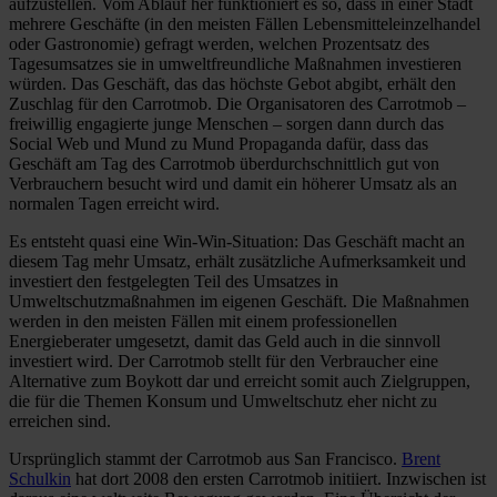
aufzustellen. Vom Ablauf her funktioniert es so, dass in einer Stadt
mehrere Geschäfte (in den meisten Fällen Lebensmitteleinzelhandel
oder Gastronomie) gefragt werden, welchen Prozentsatz des
Tagesumsatzes sie in umweltfreundliche Maßnahmen investieren
würden. Das Geschäft, das das höchste Gebot abgibt, erhält den
Zuschlag für den Carrotmob. Die Organisatoren des Carrotmob –
freiwillig engagierte junge Menschen – sorgen dann durch das
Social Web und Mund zu Mund Propaganda dafür, dass das
Geschäft am Tag des Carrotmob überdurchschnittlich gut von
Verbrauchern besucht wird und damit ein höherer Umsatz als an
normalen Tagen erreicht wird.
Es entsteht quasi eine Win-Win-Situation: Das Geschäft macht an
diesem Tag mehr Umsatz, erhält zusätzliche Aufmerksamkeit und
investiert den festgelegten Teil des Umsatzes in
Umweltschutzmaßnahmen im eigenen Geschäft. Die Maßnahmen
werden in den meisten Fällen mit einem professionellen
Energieberater umgesetzt, damit das Geld auch in die sinnvoll
investiert wird. Der Carrotmob stellt für den Verbraucher eine
Alternative zum Boykott dar und erreicht somit auch Zielgruppen,
die für die Themen Konsum und Umweltschutz eher nicht zu
erreichen sind.
Ursprünglich stammt der Carrotmob aus San Francisco.
Brent
Schulkin
hat dort 2008 den ersten Carrotmob initiiert. Inzwischen ist