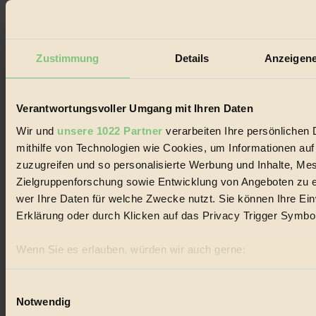
#
Design
Zustimmung
Details
Anzeigene
#
Regional
Verantwortungsvoller Umgang mit Ihren Daten
#
Wir und
unsere 1022 Partner
verarbeiten Ihre persönlichen 
mithilfe von Technologien wie Cookies, um Informationen au
Garten
zuzugreifen und so personalisierte Werbung und Inhalte, M
Zielgruppenforschung sowie Entwicklung von Angeboten zu e
#
wer Ihre Daten für welche Zwecke nutzt. Sie können Ihre Einw
Recycling
Erklärung oder durch Klicken auf das Privacy Trigger Symbo
#
Wenn Sie es erlauben, würden wir auch gerne:
Eco Fashion
Informationen über Ihre geografische Lage erfassen, 
sein können
Einwilligungsauswahl
#
Notwendig
Ihr Gerät durch aktives Scannen nach bestimmten Merk