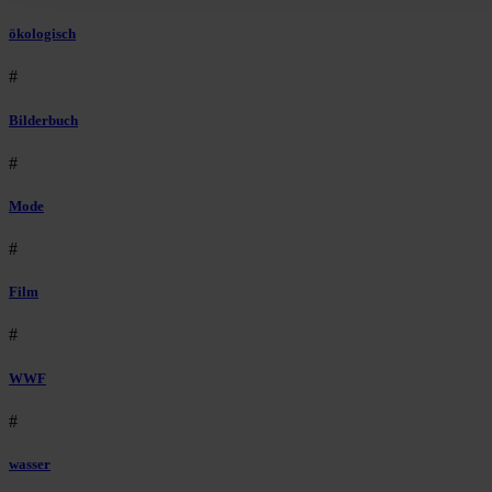
ökologisch
#
Bilderbuch
#
Mode
#
Film
#
WWF
#
wasser