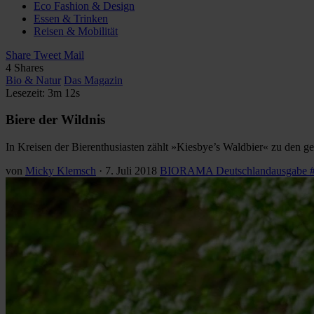
Eco Fashion & Design
Essen & Trinken
Reisen & Mobilität
Share
Tweet
Mail
4
Shares
Bio & Natur
Das Magazin
Lesezeit: 3m 12s
Biere der Wildnis
In Kreisen der Bierenthusiasten zählt »Kiesbye’s Waldbier« zu den ge
von
Micky Klemsch
·
7. Juli 2018
BIORAMA Deutschlandausgabe 