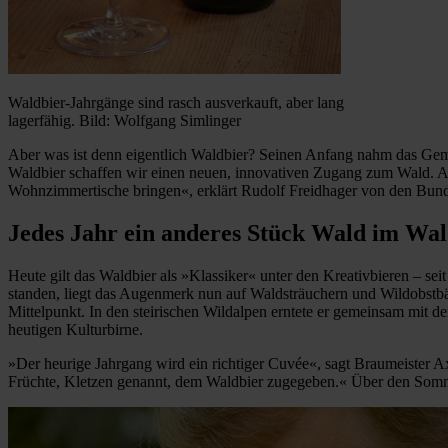
Waldbier-Jahrgänge sind rasch ausverkauft, aber lang
lagerfähig. Bild: Wolfgang Simlinger
Aber was ist denn eigentlich Waldbier? Seinen Anfang nahm das Geme
Waldbier schaffen wir einen neuen, innovativen Zugang zum Wald. A
Wohnzimmertische bringen«, erklärt Rudolf Freidhager von den Bundes
Jedes Jahr ein anderes Stück Wald im Wal
Heute gilt das Waldbier als »Klassiker« unter den Kreativbieren – se
standen, liegt das Augenmerk nun auf Waldsträuchern und Wildobstbä
Mittelpunkt. In den steirischen Wildalpen erntete er gemeinsam mit d
heutigen Kulturbirne.
»Der heurige Jahrgang wird ein richtiger Cuvée«, sagt Braumeister A
Früchte, Kletzen genannt, dem Waldbier zugegeben.« Über den Sommer