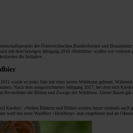
inschaftsprojekt der Österreichischen Bundesforsten und Braumeister
uch mit dem heurigen Jahrgang 2018 ›Holzbirne‹ wollen wir verloren 
forsten die Initiative.
dbier
it 2011 wurde es jedes Jahr mit einer neuen Waldzutat gebraut. Währen
umen. Nach dem ausgezeichneten Jahrgang 2017, bei dem sich Kiesbye 
em Revierleiter die Blüten und Zweige der Wildbirne. Dieser Baum gilt 
xel Kiesbye. »Neben Blättern und Blüten werden heuer erstmals auch g
 wird das neue Waldbier »Holzbirne« nun eingebraut und ab Oktober di