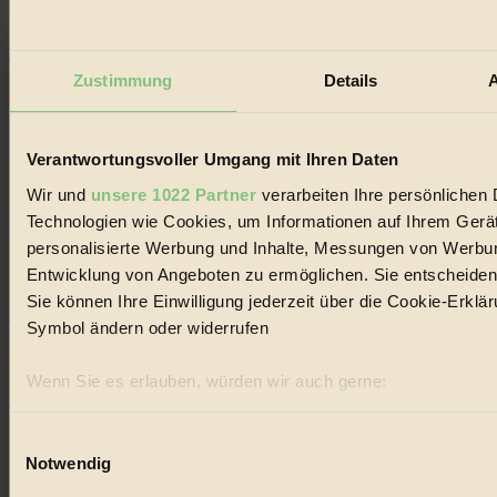
#
WWF
Zustimmung
Details
A
#
wasser
Verantwortungsvoller Umgang mit Ihren Daten
#
Wir und
unsere 1022 Partner
verarbeiten Ihre persönlichen D
Technologien wie Cookies, um Informationen auf Ihrem Gerät
Kinder
personalisierte Werbung und Inhalte, Messungen von Werbun
#
Entwicklung von Angeboten zu ermöglichen. Sie entscheiden 
Sie können Ihre Einwilligung jederzeit über die Cookie-Erklä
Wald
Symbol ändern oder widerrufen
#
Wenn Sie es erlauben, würden wir auch gerne:
Einkaufen
Informationen über Ihre geografische Lage erfassen, 
Ihr Gerät durch aktives Scannen nach bestimmten Merk
Einwilligungsauswahl
Notwendig
Erfahren Sie mehr darüber, wie Ihre persönlichen Daten vera
Abschnitt Einzelheiten
fest.