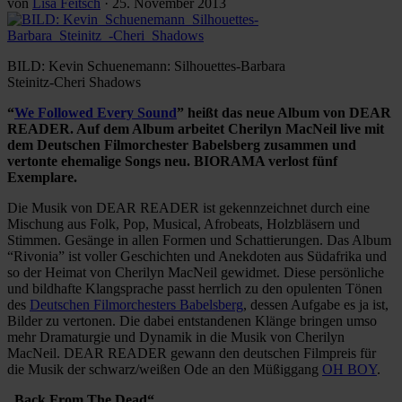
von
Lisa Feitsch
·
25. November 2013
BILD: Kevin Schuenemann: Silhouettes-Barbara
Steinitz-Cheri Shadows
“
We Followed Every Sound
” heißt das neue Album von DEAR
READER. Auf dem Album arbeitet Cherilyn MacNeil live mit
dem Deutschen Filmorchester Babelsberg zusammen und
vertonte ehemalige Songs neu. BIORAMA verlost fünf
Exemplare.
Die Musik von DEAR READER ist gekennzeichnet durch eine
Mischung aus Folk, Pop, Musical, Afrobeats, Holzbläsern und
Stimmen. Gesänge in allen Formen und Schattierungen. Das Album
“Rivonia” ist voller Geschichten und Anekdoten aus Südafrika und
so der Heimat von Cherilyn MacNeil gewidmet. Diese persönliche
und bildhafte Klangsprache passt herrlich zu den opulenten Tönen
des
Deutschen Filmorchesters Babelsberg
, dessen Aufgabe es ja ist,
Bilder zu vertonen. Die dabei entstandenen Klänge bringen umso
mehr Dramaturgie und Dynamik in die Musik von Cherilyn
MacNeil. DEAR READER gewann den deutschen Filmpreis für
die Musik der schwarz/weißen Ode an den Müßiggang
OH BOY
.
„Back From The Dead“