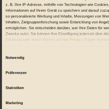
z. B. Ihre IP-Adresse, mithilfe von Technologien wie Cookies
Lebensmittel
Informationen auf Ihrem Gerät zu speichern und darauf zuzu
so personalisierte Werbung und Inhalte, Messungen von We
#
Inhalten, Zielgruppenforschung sowie Entwicklung von Ange
Natur
ermöglichen. Sie entscheiden darüber, wer Ihre Daten für we
Zwecke nutzt. Sie können Ihre Einwilligung jederzeit über di
#
Erklärung oder durch Klicken auf das Privacy Trigger Symbo
oder widerrufen
kinderbuch
Einwilligungsauswahl
#
Wenn Sie es erlauben, würden wir auch gerne:
Notwendig
Informationen über Ihre geografische Lage erfassen, 
Umwelt
auf einige Meter genau sein können
Präferenzen
#
Ihr Gerät durch aktives Scannen nach bestimmten 
(Fingerprinting) identifizieren
Essen
Statistiken
Erfahren Sie mehr darüber, wie Ihre persönlichen Daten verar
#
werden, und legen Sie Ihre Präferenzen im
Abschnitt Einzel
fest.
Marketing
nachhaltig