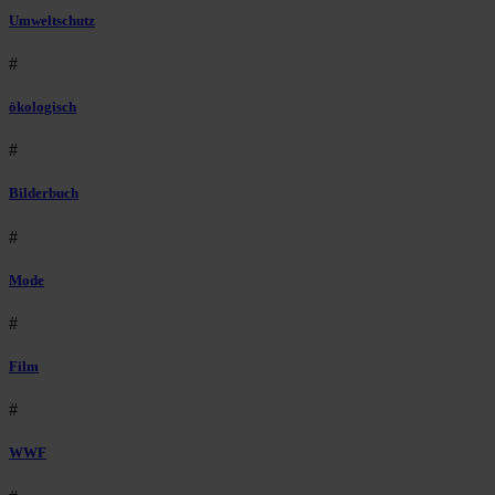
Umweltschutz
#
ökologisch
#
Bilderbuch
#
Mode
#
Film
#
WWF