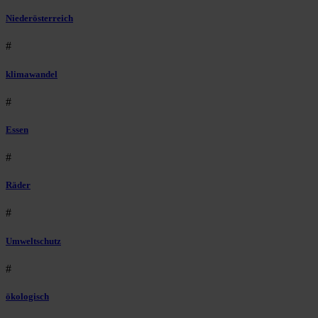
Niederösterreich
#
klimawandel
#
Essen
#
Räder
#
Umweltschutz
#
ökologisch