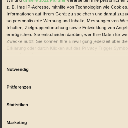
Wir und
unsere 1022 Partner
verarbeiten Ihre persönlichen 
z. B. Ihre IP-Adresse, mithilfe von Technologien wie Cookies
Informationen auf Ihrem Gerät zu speichern und darauf zuzu
so personalisierte Werbung und Inhalte, Messungen von We
Inhalten, Zielgruppenforschung sowie Entwicklung von Ange
ermöglichen. Sie entscheiden darüber, wer Ihre Daten für we
Zwecke nutzt. Sie können Ihre Einwilligung jederzeit über di
Erklärung oder durch Klicken auf das Privacy Trigger Symbo
oder widerrufen
Einwilligungsauswahl
Wenn Sie es erlauben, würden wir auch gerne:
Notwendig
Informationen über Ihre geografische Lage erfassen, 
auf einige Meter genau sein können
Präferenzen
Ihr Gerät durch aktives Scannen nach bestimmten 
(Fingerprinting) identifizieren
Statistiken
Erfahren Sie mehr darüber, wie Ihre persönlichen Daten verar
werden, und legen Sie Ihre Präferenzen im
Abschnitt Einzel
fest.
Marketing