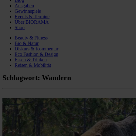
Blog
Ausgaben
Gewinnspiele
Events & Termine
Über BIORAMA
Shop
Beauty & Fitness
Bio & Natur
Diskurs & Kommentar
Eco Fashion & Design
Essen & Trinken
Reisen & Mobilität
Schlagwort:
Wandern