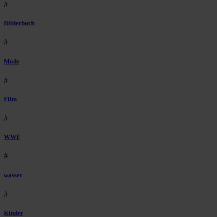
#
Bilderbuch
#
Mode
#
Film
#
WWF
#
wasser
#
Kinder