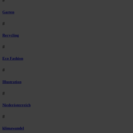
#
Garten
#
Recycling
#
Eco Fashion
#
Illustration
#
Niederösterreich
#
klimawandel