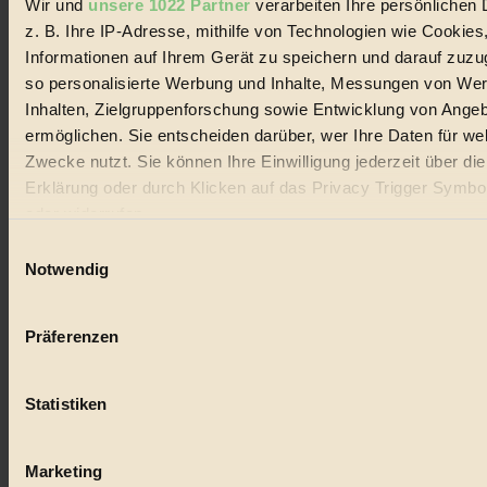
Wir und
unsere 1022 Partner
verarbeiten Ihre persönlichen 
z. B. Ihre IP-Adresse, mithilfe von Technologien wie Cookies
Informationen auf Ihrem Gerät zu speichern und darauf zuzu
so personalisierte Werbung und Inhalte, Messungen von We
Inhalten, Zielgruppenforschung sowie Entwicklung von Ange
© 2026 Biorama GmbH
ermöglichen. Sie entscheiden darüber, wer Ihre Daten für we
Impressum & Disclaimer
Zwecke nutzt. Sie können Ihre Einwilligung jederzeit über di
Datenschutz
Erklärung oder durch Klicken auf das Privacy Trigger Symbo
Mediadaten
oder widerrufen
Biorama steht für einen nachhaltigen Lebensstil und bewussten
Lebenswandel. Es ist eine moderne Plattform für Ideen, Menschen
Einwilligungsauswahl
Wenn Sie es erlauben, würden wir auch gerne:
und Produkte, ein Leitfaden im schnell wachsenden Markt des
Notwendig
Handels mit Bioprodukten, des Fair-Trade sowie der Branche
Informationen über Ihre geografische Lage erfassen, 
alternativer Energien.
auf einige Meter genau sein können
Präferenzen
Social Media
Ihr Gerät durch aktives Scannen nach bestimmten 
22.601 Fans auf Facebook
(Fingerprinting) identifizieren
3.415 Follower auf Twitter
Folge uns auf Instagram
Statistiken
Erfahren Sie mehr darüber, wie Ihre persönlichen Daten verar
Themen
werden, und legen Sie Ihre Präferenzen im
Abschnitt Einzel
#
fest.
Marketing
Bio