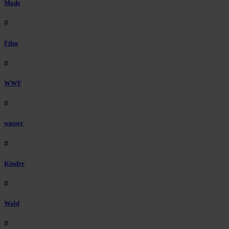
Mode
#
Film
#
WWF
#
wasser
#
Kinder
#
Wald
#