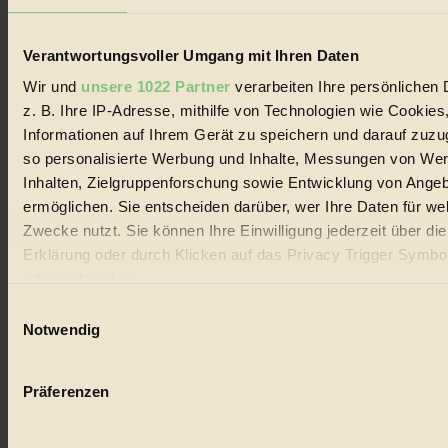
Verantwortungsvoller Umgang mit Ihren Daten
Wir und
unsere 1022 Partner
verarbeiten Ihre persönlichen 
z. B. Ihre IP-Adresse, mithilfe von Technologien wie Cookies
Coverstory
Informationen auf Ihrem Gerät zu speichern und darauf zuzu
so personalisierte Werbung und Inhalte, Messungen von We
GROSSER WIRBEL um Versuche, den Ozean und
seine Bewegungen festzuhalten.
Inhalten, Zielgruppenforschung sowie Entwicklung von Ange
ermöglichen. Sie entscheiden darüber, wer Ihre Daten für we
Außerdem im Heft
Zwecke nutzt. Sie können Ihre Einwilligung jederzeit über di
Erklärung oder durch Klicken auf das Privacy Trigger Symbo
RISKANT:
Wenn Meeres- und Wildvögel im
Freilandhühnerbetrieb vorbeischauen.
oder widerrufen
GEMEIN:
Tropische Stechmücken fühlen sich in
Einwilligungsauswahl
Mitteleuropa inziwschen oft zu Hause.
Wenn Sie es erlauben, würden wir auch gerne:
GEMEINER:
Es gibt nun Weinflaschen, die nach
Notwendig
Entleerung voll wieder zu dir zurückkommen.
Informationen über Ihre geografische Lage erfassen, 
auf einige Meter genau sein können
Präferenzen
Ihr Gerät durch aktives Scannen nach bestimmten 
(Fingerprinting) identifizieren