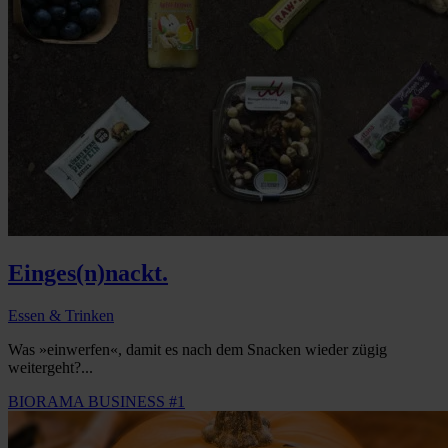
Einges(n)nackt.
Essen & Trinken
Was »einwerfen«, damit es nach dem Snacken wieder zügig
weitergeht?...
BIORAMA BUSINESS #1