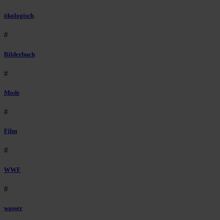
ökologisch
#
Bilderbuch
#
Mode
#
Film
#
WWF
#
wasser