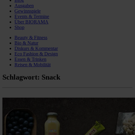
Blog
Ausgaben
Gewinnspiele
Events & Termine
Über BIORAMA
Shop
Beauty & Fitness
Bio & Natur
Diskurs & Kommentar
Eco Fashion & Design
Essen & Trinken
Reisen & Mobilität
Schlagwort:
Snack