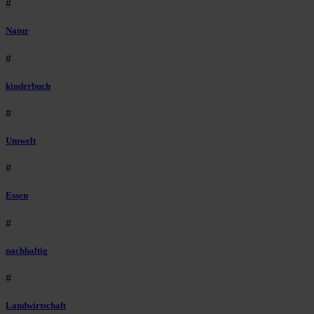
#
Natur
#
kinderbuch
#
Umwelt
#
Essen
#
nachhaltig
#
Landwirtschaft