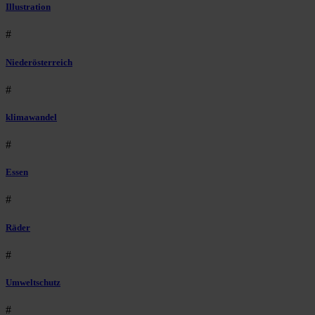
Illustration
#
Niederösterreich
#
klimawandel
#
Essen
#
Räder
#
Umweltschutz
#